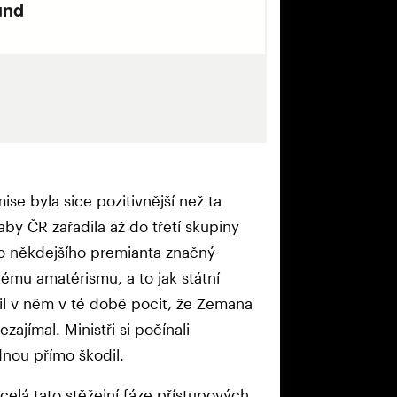
se byla sice pozitivnější než ta
 aby ČR zařadila až do třetí skupiny
pro někdejšího premianta značný
ému amatérismu, a to jak státní
lil v něm v té době pocit, že Zemana
ajímal. Ministři si počínali
nou přímo škodil.
celá tato stěžejní fáze přístupových