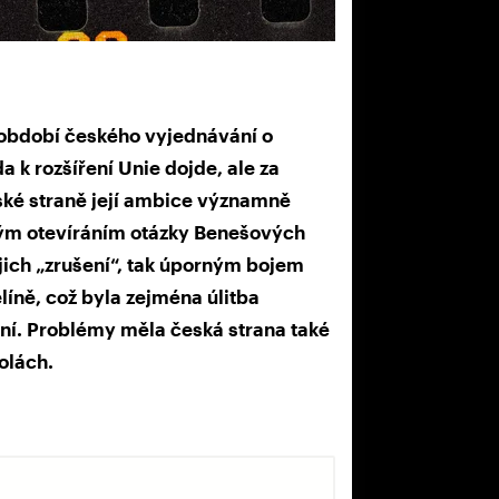
vé období českého vyjednávání o
a k rozšíření Unie dojde, ale za
ské straně její ambice významně
lým otevíráním otázky Benešových
ich „zrušení“, tak úporným bojem
líně, což byla zejména úlitba
. Problémy měla česká strana také
olách.