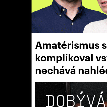
Amatérismus s
komplikoval vs
nechává nahlé