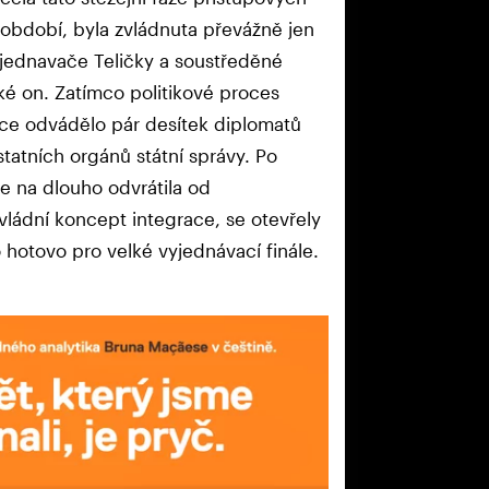
 období, byla zvládnuta převážně jen
yjednavače Teličky a soustředěné
aké on. Zatímco politikové proces
áce odvádělo pár desítek diplomatů
tatních orgánů státní správy. Po
 na dlouho odvrátila od
ládní koncept integrace, se otevřely
 hotovo pro velké vyjednávací finále.