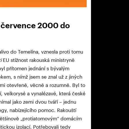
 července 2000 do
alivo do Temelína, vznesla proti tomu
i
EU stížnost rakouská ministryně
byl přítomen jednání s bývalým
m, s nímž jsem se znal už z jiných
elmi otevřeně, věcně a rozumně. Byl to
í, velkorysé a vynalézavé, která české
nímal jako zemi dvou tváří – jednu
legy, nabízejícího pomoc. Rakouští
s většinově „protiatomovým“ domácím
tickou izolací. Potřebovali tedy