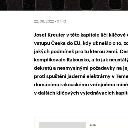
22. 06. 2022 • 07:40
Josef Kreuter v této kapitole líčí klíčo
vstupu Česka do EU, kdy už nešlo o to, zd
jakých podmínek pro tu kterou zemi. Če
komplikovalo Rakousko, a to jak neustá
dekretů a nesmyslnými požadavky na jej
proti spuštění jaderné elektrárny v Teme
domácímu rakouskému veřejnému mínění
v dalších klíčových vyjednávacích kapit