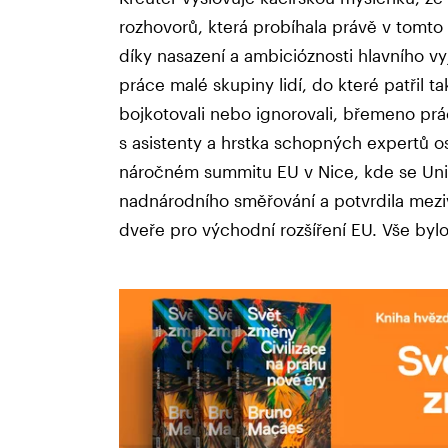
rozhovorů, která probíhala právě v tomto
díky nasazení a ambicióznosti hlavního v
práce malé skupiny lidí, do které patřil t
bojkotovali nebo ignorovali, břemeno pr
s asistenty a hrstka schopných expertů os
náročném summitu EU v Nice, kde se Unie
nadnárodního směřování a potvrdila meziv
dveře pro východní rozšíření EU. Vše bylo