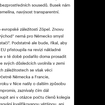
ch bezprostředních sousedů. Busek nám
emelína, navýsost transparentní.
o evropské záležitosti Zöpel. Znovu
na východ“ nemá pro Německo smysl
tačí“. Podstatné ale bude, říkal, aby
EU přistoupila na revizi nákladné
e v té době podařilo doma prosadit
 svých důsledcích uvolnila v zemi
h záležitostech se však věci
 včetně Německa a Francie,
 roku v Nice našly o dalším způsobu
mpromis, zaznívaly čím dál
oupit ani v otázce počtu členů kolegia
sování kvalifikovanou většinou, ani