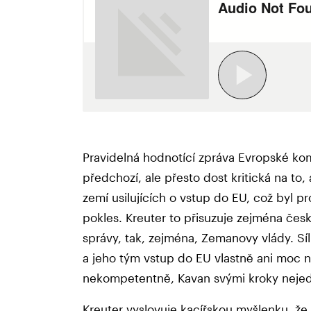
Pravidelná hodnotící zpráva Evropské komi
předchozí, ale přesto dost kritická na to,
zemí usilujících o vstup do EU, což byl 
pokles. Kreuter to přisuzuje zejména česk
správy, tak, zejména, Zemanovy vlády. Sí
a jeho tým vstup do EU vlastně ani moc nez
nekompetentně, Kavan svými kroky nejed
Kreuter vyslovuje kacířskou myšlenku, že 