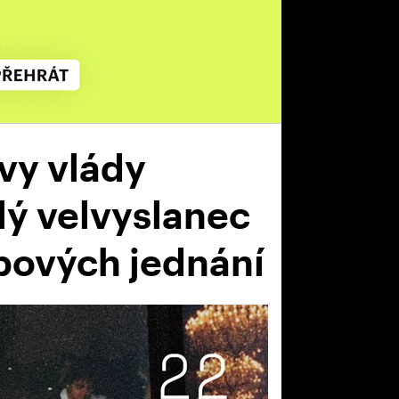
vy vlády
lý velvyslanec
pových jednání