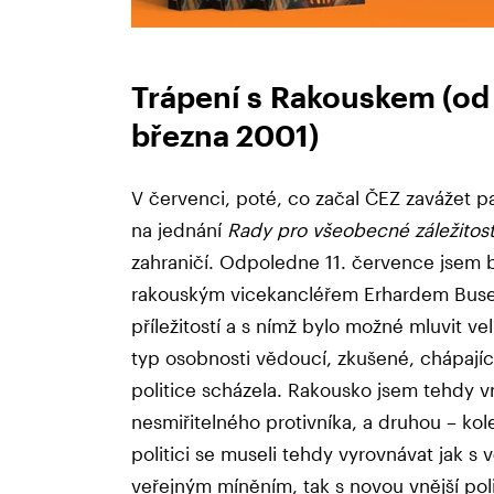
Trápení s Rakouskem (od
března 2001)
V červenci, poté, co začal ČEZ zavážet p
na jednání
Rady pro všeobecné záležitost
zahraničí. Odpoledne 11. července jsem 
rakouským vicekancléřem Erhardem Buseke
příležitostí a s nímž bylo možné mluvit v
typ osobnosti vědoucí, zkušené, chápajíc
politice scházela. Rakousko jsem tehdy v
nesmiřitelného protivníka, a druhou – ko
politici se museli tehdy vyrovnávat jak 
veřejným míněním, tak s novou vnější poli