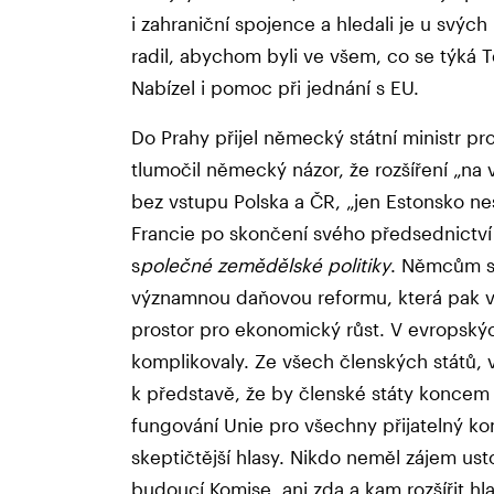
i zahraniční spojence a hledali je u svý
radil, abychom byli ve všem, co se týká T
Nabízel i pomoc při jednání s EU.
Do Prahy přijel německý státní ministr pr
tlumočil německý názor, že rozšíření „
bez vstupu Polska a ČR, „jen Estonsko nes
Francie po skončení svého předsednictví 
s
polečné zemědělské politiky
. Němcům s
významnou daňovou reformu, která pak ve
prostor pro ekonomický růst. V evropskýc
komplikovaly. Ze všech členských států,
k představě, že by členské státy koncem
fungování Unie pro všechny přijatelný ko
skeptičtější hlasy. Nikdo neměl zájem ust
budoucí Komise, ani zda a kam rozšířit hla