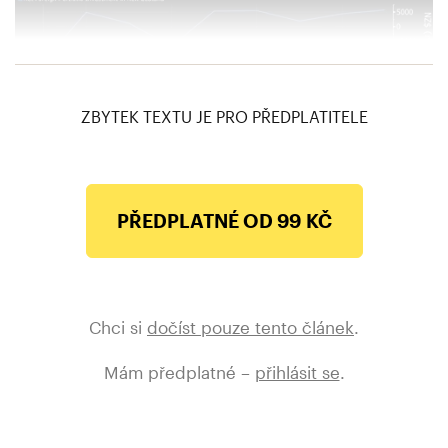
Na Nový Zéland se stěhuje stále víc bohatých lidí
ZBYTEK TEXTU JE PRO PŘEDPLATITELE
PŘEDPLATNÉ OD 99 KČ
Chci si
dočíst pouze tento článek
.
Mám předplatné –
přihlásit se
.