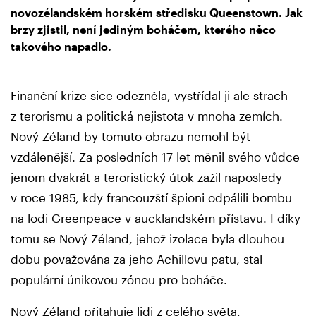
novozélandském horském středisku Queenstown. Jak
brzy zjistil, není jediným boháčem, kterého něco
takového napadlo.
Finanční krize sice odezněla, vystřídal ji ale strach
z terorismu a politická nejistota v mnoha zemích.
Nový Zéland by tomuto obrazu nemohl být
vzdálenější. Za posledních 17 let měnil svého vůdce
jenom dvakrát a teroristický útok zažil naposledy
v roce 1985, kdy francouzští špioni odpálili bombu
na lodi Greenpeace v aucklandském přístavu. I díky
tomu se Nový Zéland, jehož izolace byla dlouhou
dobu považována za jeho Achillovu patu, stal
populární únikovou zónou pro boháče.
Nový Zéland přitahuje lidi z celého světa,