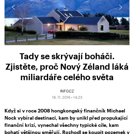
Tady se skrývají boháči.
Zjistěte, proč Nový Zéland láká
miliardáře celého světa
INFO.CZ
18. 11. 2016 • 14:23
Když si v roce 2008 hongkongský finančník Michael
Nock vybíral destinaci, kam by unikl před propukající
finanční krizí, vynechal všechny typické cíle, kam
bohatí většinou směřují. Rozhodl se koupit pozemek v