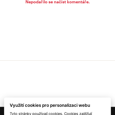
Nepodařilo se načíst komentáře.
Využití cookies pro personalizaci webu
Tyto stránky používají cookies. Cookies zajišťují
© 2001 — 2026 Copyright CMI News a dodavatelé obsahu. |
Cookies