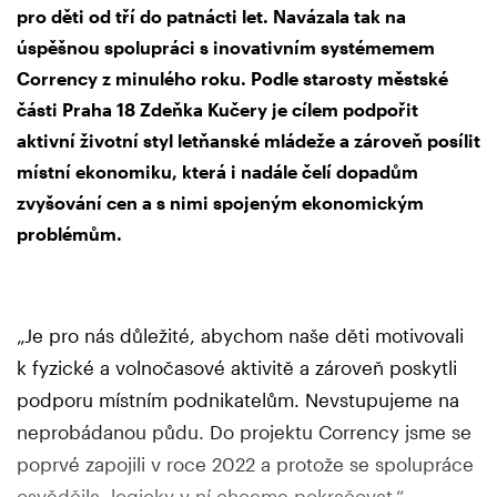
pro děti od tří do patnácti let. Navázala tak na
úspěšnou spolupráci s inovativním systémemem
Corrency z minulého roku. Podle starosty městské
části Praha 18 Zdeňka Kučery je cílem podpořit
aktivní životní styl letňanské mládeže a zároveň posílit
místní ekonomiku, která i nadále čelí dopadům
zvyšování cen a s nimi spojeným ekonomickým
problémům.
„Je pro nás důležité, abychom naše děti motivovali
k fyzické a volnočasové aktivitě a zároveň poskytli
podporu místním podnikatelům. Nevstupujeme na
neprobádanou půdu. Do projektu Corrency jsme se
poprvé zapojili v roce 2022 a protože se spolupráce
osvědčila, logicky v ní chceme pokračovat,“