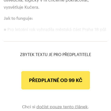
vysvětluje Kučera.
Jak to funguje:
■ Pro letošní rok vyhradila městská část Praha 18 půl
milionu korun, který se rovným dílem rozdělí mezi
prvních 500 přihlášených letňanských občanů.
Každý z nich přitom dostane 1 000 Kč ve formě tzv.
ZBYTEK TEXTU JE PRO PŘEDPLATITELE
correntů.
■ Občané s trvalým pobytem na území městské
části Praha 18 se mohou, stejně jako loni,
PŘEDPLATNÉ OD 99 KČ
zaregistrovat na webu
www.praha18.corrency.cz
,
a to od 1. července do 30. září 2023.
■ Platba correnty s 50% spoluúčastí za služby
Chci si
dočíst pouze tento článek
.
místních poskytovatelů dětských sportovních