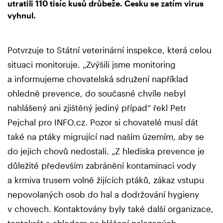
utratili 110 tisíc kusů drůbeže. Česku se zatím virus
vyhnul.
Potvrzuje to Státní veterinární inspekce, která celou
situaci monitoruje. „Zvýšili jsme monitoring
a informujeme chovatelská sdružení například
ohledně prevence, do současné chvíle nebyl
nahlášený ani zjištěný jediný případ“ řekl Petr
Pejchal pro INFO.cz. Pozor si chovatelé musí dát
také na ptáky migrující nad naším územím, aby se
do jejich chovů nedostali. „Z hlediska prevence je
důležité především zabránění kontaminaci vody
a krmiva trusem volně žijících ptáků, zákaz vstupu
nepovolaných osob do hal a dodržování hygieny
v chovech. Kontaktovány byly také další organizace,