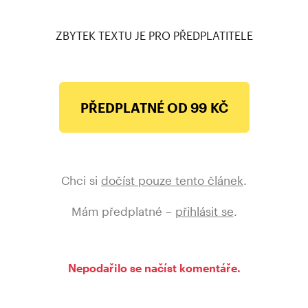
Problémy v Polsku, Německu i Rakousku
ZBYTEK TEXTU JE PRO PŘEDPLATITELE
PŘEDPLATNÉ OD 99 KČ
Chci si
dočíst pouze tento článek
.
Mám předplatné –
přihlásit se
.
Nepodařilo se načíst komentáře.