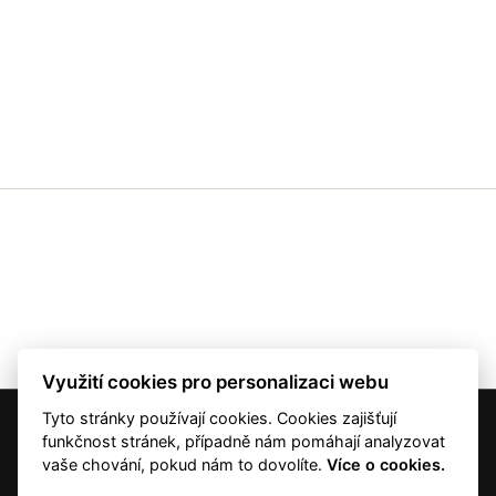
Využití cookies pro personalizaci webu
Tyto stránky používají cookies. Cookies zajišťují
© 2001 — 2026 Copyright CMI News a dodavatelé obsahu. |
Cookies
funkčnost stránek, případně nám pomáhají analyzovat
Kontakt
vaše chování, pokud nám to dovolíte.
Více o cookies.
RSS