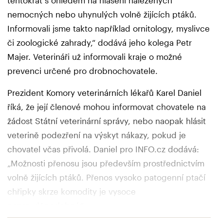
tentokrát s ohledem na hlášení nalezených
nemocných nebo uhynulých volně žijících ptáků.
Informovali jsme takto například ornitology, myslivce
či zoologické zahrady,“ dodává jeho kolega Petr
Majer. Veterináři už informovali kraje o možné
prevenci určené pro drobnochovatele.
Prezident Komory veterinárních lékařů Karel Daniel
říká, že její členové mohou informovat chovatele na
žádost Státní veterinární správy, nebo naopak hlásit
veterině podezření na výskyt nákazy, pokud je
chovatel včas přivolá. Daniel pro INFO.cz dodává:
„Možnosti přenosu jsou především prostřednictvím
volně žijících ptáků. Přenos vysoko patogenní ptačí
chřipky skrze komodity je vysoce
nepravděpodobný.“