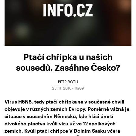
Ptačí chřipka u našich
sousedů. Zasáhne Česko?
PETR ROTH
25. 11. 2016 • 16:09
Virus H5N8, tedy ptačí chřipka se v současné chvíli
objevuje v různých zemích Evropy. Poměrně vážná je
situace v sousedním Německu, kde hlásí úmrtí
divokého ptactva kvůli viru už ve 12 spolkových
zemích. Kvůli ptačí chřipce V Dolním Sasku včera