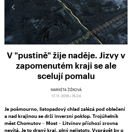
V "pustině" žije naděje. Jizvy v
zapomenutém kraji se ale
scelují pomalu
MARKÉTA ŽIŽKOVÁ
17. 11. 2016 • 15:24
Je pošmourno, listopadový chlad zalézá pod oblečení
a nad krajinou se drží inverzní poklop. Trojúhelník
měst Chomutov – Most – Litvínov příchozí zrovna
nevítá. Je to drsný kraj, plný nejistoty. Vyprávět by o