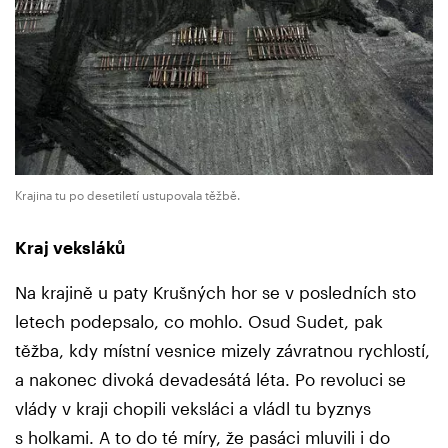
Krajina tu po desetiletí ustupovala těžbě.
Kraj veksláků
Na krajině u paty Krušných hor se v posledních sto
letech podepsalo, co mohlo. Osud Sudet, pak
těžba, kdy místní vesnice mizely závratnou rychlostí,
a nakonec divoká devadesátá léta. Po revoluci se
vlády v kraji chopili veksláci a vládl tu byznys
s holkami. A to do té míry, že pasáci mluvili i do