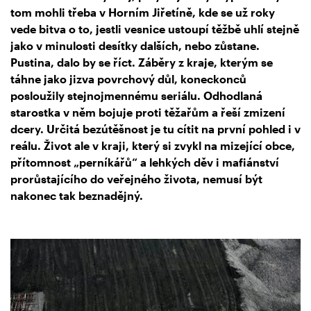
tom mohli třeba v Horním Jiřetíně, kde se už roky
vede bitva o to, jestli vesnice ustoupí těžbě uhlí stejně
jako v minulosti desítky dalších, nebo zůstane.
Pustina, dalo by se říct. Záběry z kraje, kterým se
táhne jako jizva povrchový důl, koneckonců
posloužily stejnojmennému seriálu. Odhodlaná
starostka v něm bojuje proti těžařům a řeší zmizení
dcery. Určitá bezútěšnost je tu cítit na první pohled i v
reálu. Život ale v kraji, který si zvykl na mizející obce,
přítomnost „perníkářů“ a lehkých děv i mafiánství
prorůstajícího do veřejného života, nemusí být
nakonec tak beznadějný.