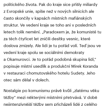
politického života. Pak do kraje sice přišly miliardy
z Evropské unie, spíše než v nových silnicích ale
často skončily v kapsách místních mafiánských
struktur. Ve vedení kraje se toho ani v posledních
letech tolik nemění. „Paradoxem je, že komunisté tu
za těch čtyřicet let zničili desítky vesnic, které
doslova zmizely. Ale lidi je tu pořád volí. Teď jsou ve
vedení kraje spolu se sociálními demokraty
a Okamurovci. Je to pořád podobná skupina lidí,“
popisuje místní usedlík a produkční Mirek Koranda
v restauraci chomutovského hotelu Sudety. Jeho
otec sám dělal v dolech.
Nostalgie po komunismu právě kvůli „zlatému věku
těžby“ mezi některými místními přetrvává. V době
nejintenzivnější těžby sem přicházeli lidé z celého