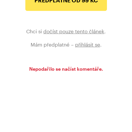
PŘEDPLATNÉ OD 99 KČ
Chci si
dočíst pouze tento článek
.
Mám předplatné –
přihlásit se
.
Nepodařilo se načíst komentáře.