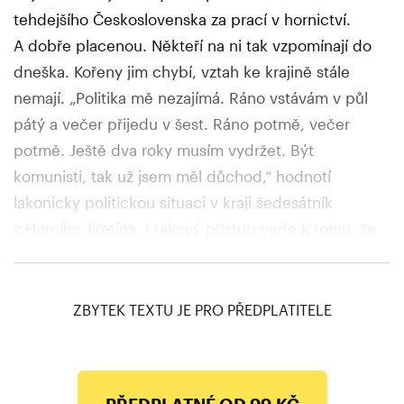
tehdejšího Československa za prací v hornictví.
A dobře placenou. Někteří na ni tak vzpomínají do
dneška. Kořeny jim chybí, vztah ke krajině stále
nemají. „Politika mě nezajímá. Ráno vstávám v půl
pátý a večer přijedu v šest. Ráno potmě, večer
potmě. Ještě dva roky musím vydržet. Být
komunisti, tak už jsem měl důchod,“ hodnotí
lakonicky politickou situaci v kraji šedesátník
z Horního Jiřetína. I takový přístup vede k tomu, že
změny v kraji přicházejí jen pomalu. A nedávné
chyby ještě doznívají.
ZBYTEK TEXTU JE PRO PŘEDPLATITELE