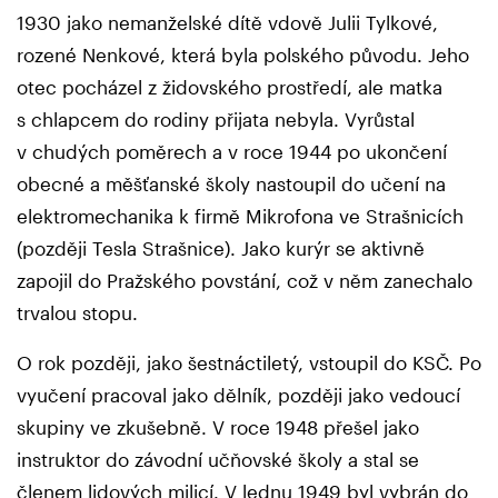
1930 jako nemanželské dítě vdově Julii Tylkové,
rozené Nenkové, která byla polského původu. Jeho
otec pocházel z židovského prostředí, ale matka
s chlapcem do rodiny přijata nebyla. Vyrůstal
v chudých poměrech a v roce 1944 po ukončení
obecné a měšťanské školy nastoupil do učení na
elektromechanika k firmě Mikrofona ve Strašnicích
(později Tesla Strašnice). Jako kurýr se aktivně
zapojil do Pražského povstání, což v něm zanechalo
trvalou stopu.
O rok později, jako šestnáctiletý, vstoupil do KSČ. Po
vyučení pracoval jako dělník, později jako vedoucí
skupiny ve zkušebně. V roce 1948 přešel jako
instruktor do závodní učňovské školy a stal se
členem lidových milicí. V lednu 1949 byl vybrán do