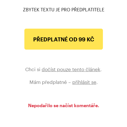
s realitou kapitalismu, se zemí „hlavního nepřítele“.
ZBYTEK TEXTU JE PRO PŘEDPLATITELE
PŘEDPLATNÉ OD 99 KČ
Chci si
dočíst pouze tento článek
.
Mám předplatné –
přihlásit se
.
Nepodařilo se načíst komentáře.