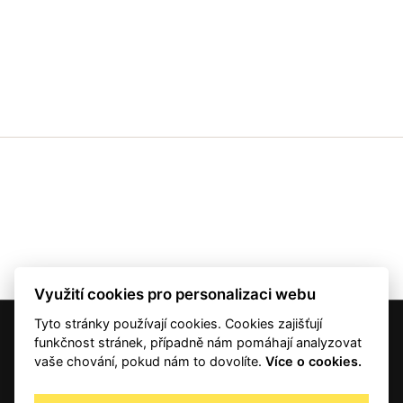
Využití cookies pro personalizaci webu
Tyto stránky používají cookies. Cookies zajišťují
© 2001 — 2026 Copyright CMI News a dodavatelé obsahu. |
Cookies
funkčnost stránek, případně nám pomáhají analyzovat
Kontakt
vaše chování, pokud nám to dovolíte.
Více o cookies.
RSS
Autorská práva