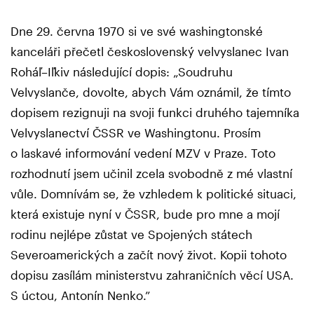
Dne 29. června 1970 si ve své washingtonské
kanceláři přečetl československý velvyslanec Ivan
Roháľ–Iľkiv následující dopis: „Soudruhu
Velvyslanče, dovolte, abych Vám oznámil, že tímto
dopisem rezignuji na svoji funkci druhého tajemníka
Velvyslanectví ČSSR ve Washingtonu. Prosím
o laskavé informování vedení MZV v Praze. Toto
rozhodnutí jsem učinil zcela svobodně z mé vlastní
vůle. Domnívám se, že vzhledem k politické situaci,
která existuje nyní v ČSSR, bude pro mne a mojí
rodinu nejlépe zůstat ve Spojených státech
Severoamerických a začít nový život. Kopii tohoto
dopisu zasílám ministerstvu zahraničních věcí USA.
S úctou, Antonín Nenko.”