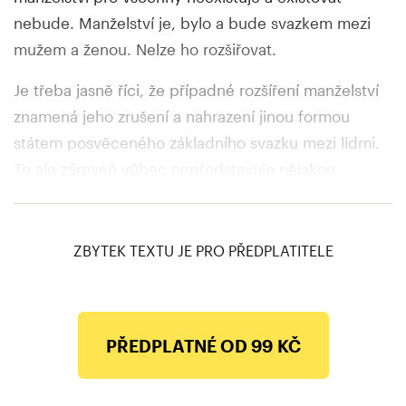
nebude. Manželství je, bylo a bude svazkem mezi
mužem a ženou. Nelze ho rozšiřovat.
Je třeba jasně říci, že případné rozšíření manželství
znamená jeho zrušení a nahrazení jinou formou
státem posvěceného základního svazku mezi lidmi.
To ale zároveň vůbec nepředstavuje nějakou
degradaci homosexuálů nebo kohokoliv jiného, kdo
o tuto změnu usiluje.
ZBYTEK TEXTU JE PRO PŘEDPLATITELE
PŘEDPLATNÉ OD 99 KČ