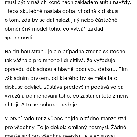
musí být v našich končinách základem státu navždy.
Třeba skutečně nastala doba, vhodná k diskusi
o tom, zda by se dal nalézt jiný nebo částečně
obměněný model toho, co vytváří základ
společnosti.
Na druhou stranu je ale případná změna skutečně
tak vážná a pro mnoho lidí citlivá, že vyžaduje
opravdu důkladnou a hlavně poctivou debatu. Tím
základním prvkem, od kterého by se měla tato
diskuse odvíjet, zůstává především poctivá volba
výrazů a pojmenování toho, co zastánci této změny
chtějí. A to se bohužel neděje.
V první řadě totiž vůbec nejde o žádné manželství
pro všechny. To je dokola omílaný nesmysl. Žádné
manželství pro všechny neexistuje a existovat