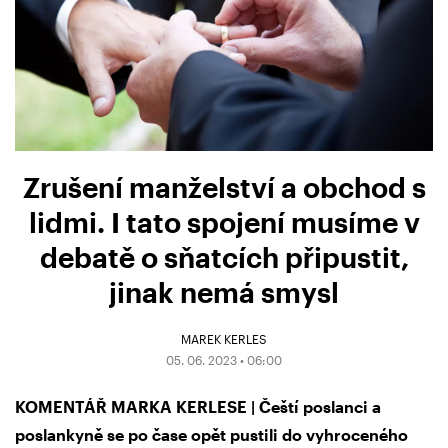
Zrušení manželství a obchod s
lidmi. I tato spojení musíme v
debatě o sňatcích připustit,
jinak nemá smysl
MAREK KERLES
05. 06. 2023 • 06:00
KOMENTÁŘ MARKA KERLESE | Čeští poslanci a
poslankyně se po čase opět pustili do vyhroceného