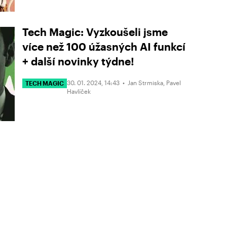
Tech Magic: Vyzkoušeli jsme
více než 100 úžasných AI funkcí
+ další novinky týdne!
30. 01. 2024, 14:43 •
Jan Strmiska
,
Pavel
TECH MAGIC
Havlíček