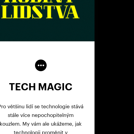
TECH MAGIC
Pro většinu lidí se technologie stává
stále více nepochopitelným
kouzlem. My vám ale ukážeme, jak
technologii proměnit v