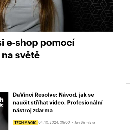
 si e-shop pomocí
 na světě
DaVinci Resolve: Návod, jak se
naučit stříhat video. Profesionální
nástroj zdarma
04. 10. 2024, 09:00 •
Jan Strmiska
TECH MAGIC