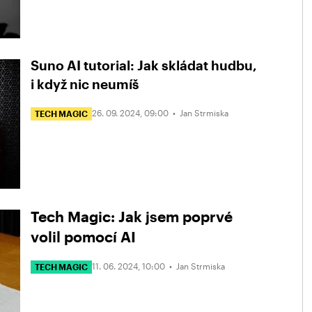
Suno AI tutorial: Jak skládat hudbu,
i když nic neumíš
26. 09. 2024, 09:00 •
Jan Strmiska
TECH MAGIC
Tech Magic: Jak jsem poprvé
volil pomocí AI
11. 06. 2024, 10:00 •
Jan Strmiska
TECH MAGIC