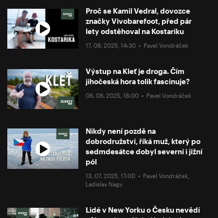
Proč se Kamil Vedral, dovozce
značky Vivobarefoot, před pár
lety odstěhoval na Kostariku
17. 08. 2025, 14:30 •
Pavel Vondráček
Výstup na Kleť je droga. Čím
jihočeská hora tolik fascinuje?
06. 08. 2025, 18:00 •
Pavel Vondráček
Nikdy není pozdě na
dobrodružství, říká muž, který po
sedmdesátce dobyl severní i jižní
pól
13. 07. 2025, 17:00 •
Pavel Vondráček
,
Ladislav Nagy
Lidé v New Yorku o Česku nevědí