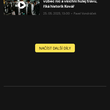
vůbec nic a všichni hulej trávu,
říká historik Kovář
25. 05. 2025, 13:00 •
Pavel Vondráček
NAČÍST DALŠÍ DÍLY