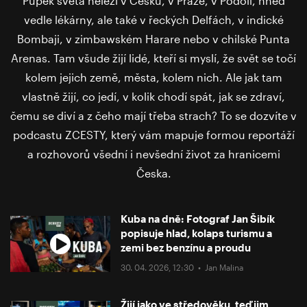
Pupek světa neleží v Česku, v Praze, v Podolí, hned
vedle lékárny, ale také v řeckých Delfách, v indické
Bombaji, v zimbawském Harare nebo v chilské Punta
Arenas. Tam všude žijí lidé, kteří si myslí, že svět se točí
kolem jejich země, města, kolem nich. Ale jak tam
vlastně žijí, co jedí, v kolik chodí spát, jak se zdraví,
čemu se diví a z čeho mají třeba strach? To se dozvíte v
podcastu ZCESTY, který vám mapuje formou reportáží
a rozhovorů všední i nevšední život za hranicemi
Česka.
Kuba na dně: Fotograf Jan Šibík
popisuje hlad, kolaps turismu a
zemi bez benzínu a proudu
30. 04. 2026, 12:30 •
Jan Malina
Žijí jako ve středověku, teď jim