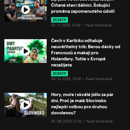
Číňané staví dálnici. Šokující
proměna zapomenutého údolí!
ZCESTY
02. 11. 2025, 13:42 •
Pavel Vondráček
Čech v Karibiku odhaluje
neuvěřitelný trik: Berou dávky od
Francouzů a makají pro
Holanďany. Tohle v Evropě
nezažijete
ZCESTY
26. 10. 2025, 13:30 •
Pavel Vondráček
Hory, moře i skvělé jídlo za pár
dní. Proč je malé Slovinsko
nejlepší volbou pro druhou
dovolenou?
25. 08. 2025, 11:02 •
Pavel Vondráček