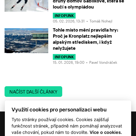
druhý domov Sáblíkové, která se
loučí s olympiádou
INFOPUNK
05. 02. 2026, 13:31 •
Tomáš Nohejl
Tohle místo mění pravidla hry:
Proč je Kronplatz nejlepším
alpským střediskem, i když
nelyžujete
INFOPUNK
15. 01. 2026, 19:00 •
Pavel Vondráček
NAČÍST DALŠÍ ČLÁNKY
Využití cookies pro personalizaci webu
Tyto stránky používají cookies. Cookies zajišťují
© 2001 — 2026 Copyright CMI News a dodavatelé obsahu. |
Cookies
funkčnost stránek, případně nám pomáhají analyzovat
Kontakt
vaše chování, pokud nám to dovolíte.
Více o cookies.