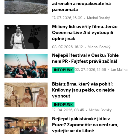
adrenalin a neopakovatelná
panoramata
17. 07. 2026, 16:09 •
Michal Borský
Miliony lidí uvěřily filmu. Jenže
Queen na Live Aid vystoupili
úplně jinak
03. 07. 2026, 16:12 •
Michal Borský
Nejlepší festival v Česku: Tohle
není PR - Fajtfest právě začíná!
02. 07. 2026, 15:56 •
Jan Malina
INFOPUNK
Bizár z Brna, který vás pohltí:
Královny jsou peklo, co nejde
vypnout
INFOPUNK
12. 04. 2026, 08:45 •
Michal Borský
Nejlepší pákistánské jídlo v
Praze? Zapomeňte na centrum,
vydejte se do Libně