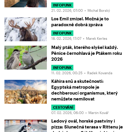
INFOPUNK
21. 02. 2026, 07:00 •
Michal Borský
Los Emil zmizel. Možná je to
paradoxně dobrá zpráva
INFOPUNK
18. 02. 2026, 17:07 •
Marek Kerles
Malý pták, kterého slyšel každý.
Pěnice černohlavá je Ptákem roku
2026
INFOPUNK
11. 02. 2026, 00:25 •
Radek Kovanda
Káhira snů a skutečnosti:
Egyptská metropole je
dechberoucí organismus, který
nemůžete nemilovat
CESTOVÁNÍ
07. 02. 2026, 06:00 •
Martin Kovář
Ledový ovál, horské pastviny i
pizza: Slunečná terasa v Rittenu je