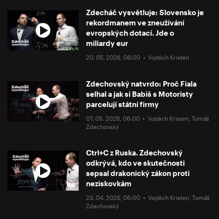
Zdecháč vysvětluje: Slovensko je
rekordmanem ve zneužívání
evropských dotací. Jde o
miliardy eur
20. 05. 2026, 06:00 •
Vojtěch Kristen
Zdechovský natvrdo: Proč Fiala
selhal a jak si Babiš s Motoristy
parcelují státní firmy
07. 05. 2026, 06:00 •
Vojtěch Kristen
,
Tomáš
Zdechovský
Ctrl+C z Ruska. Zdechovský
odkrývá, kdo ve skutečnosti
sepsal drakonický zákon proti
neziskovkám
23. 04. 2026, 06:00 •
Vojtěch Kristen
,
Tomáš
Zdechovský