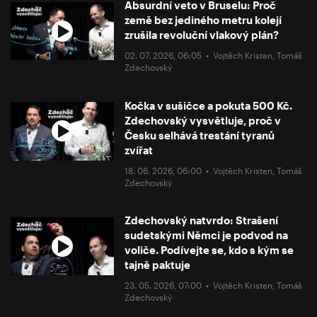
Absurdní veto v Bruselu: Proč
země bez jediného metru kolejí
zrušila revoluční vlakový plán?
02. 07. 2026, 06:05 •
Vojtěch Kristen
,
Tomáš
Zdechovský
Kočka v sušičce a pokuta 500 Kč.
Zdechovský vysvětluje, proč v
Česku selhává trestání tyranů
zvířat
18. 06. 2026, 06:00 •
Vojtěch Kristen
,
Tomáš
Zdechovský
Zdechovský natvrdo: Strašení
sudetskými Němci je podvod na
voliče. Podívejte se, kdo s kým se
tajně paktuje
23. 05. 2026, 07:00 •
Vojtěch Kristen
,
Tomáš
Zdechovský