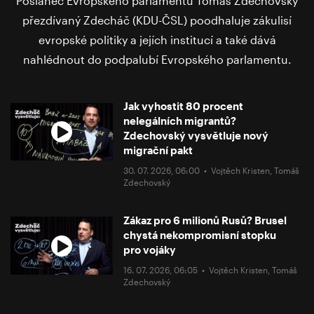
Poslanec Evropského parlamentu Tomáš Zdechovský
přezdívaný Zdecháč (KDU-ČSL) poodhaluje zákulisí
evropské politiky a jejích institucí a také dává
nahlédnout do podpalubí Evropského parlamentu.
Jak vyhostit 80 procent
nelegálních migrantů?
Zdechovský vysvětluje nový
migrační pakt
30. 07. 2026, 06:00 •
Vojtěch Kristen
,
Tomáš
Zdechovský
Zákaz pro 6 milionů Rusů? Brusel
chystá nekompromisní stopku
pro vojáky
16. 07. 2026, 06:05 •
Vojtěch Kristen
,
Tomáš
Zdechovský