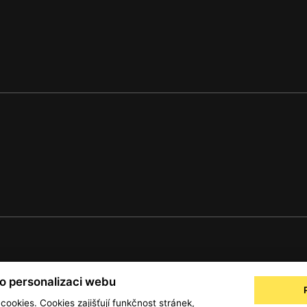
© 2001 — 2026 Copyright CMI News a dodavatelé obsahu. |
Cookies
ro personalizaci webu
a
Zpracování osobních údajů - registrovaní a předplatitelé
Zpracování osobních úd
 cookies. Cookies zajišťují funkčnost stránek,