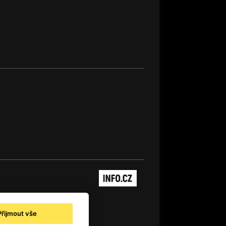
Přijmout vše
ajů pro novinářské a další účely