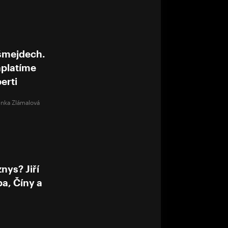
šmejdech.
aplatíme
erti
nka Zlámalová
nys? Jiří
a, Číny a