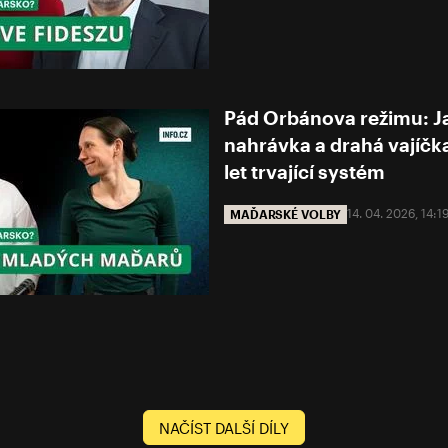
Pád Orbánova režimu: Ja
nahrávka a drahá vajíčka
let trvající systém
14. 04. 2026, 14:
MAĎARSKÉ VOLBY
NAČÍST DALŠÍ DÍLY