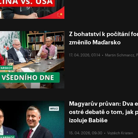
Z bohatství k počítání fo
změnilo Maďarsko
17. 04. 2026, 07:14 •
Martin Schmarcz
,
Magyarův průvan: Dva ex
ostré debatě o tom, jak
izoluje Babiše
15. 04. 2026, 09:30 •
Vojtěch Kristen