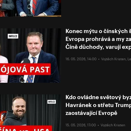
Konec mýtu o čínských 
Evropa prohrává a my z
Číně důchody, varují exp
16. 05. 2026, 14:00 •
Vojtěch Kristen
,
Le
Kdo ovládne světový byz
Havránek o střetu Trump
zaostávající Evropě
15. 05. 2026, 17:00 •
Vojtěch Kristen