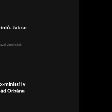
rintů. Jak se
Pavel Vondráček
-ministři v
 pád Orbána