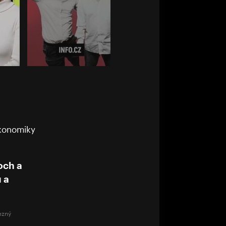
ekonomiky
Joch a
 a
ezný