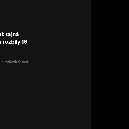
k tajná
 rozbily 16
19 •
Vojtěch Kristen