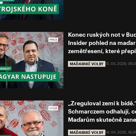
Konec ruských not v Bud
Insider pohled na maďa
zemětřesení, které přep
15. 04. 2026, 06
MAĎARSKÉ VOLBY
„Zreguloval zemi k bídě.
Schmarczem odhalují, c
Maďarům skutečně zane
14. 04. 2026, 16:
MAĎARSKÉ VOLBY