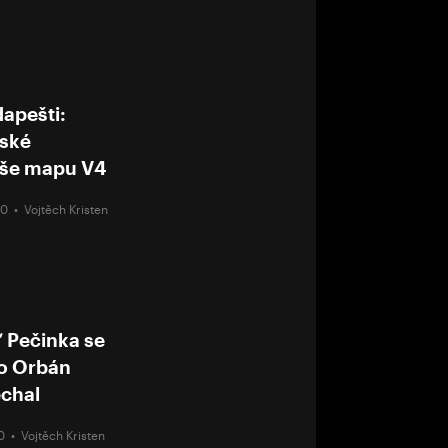
apešti:
rské
íše mapu V4
:00 •
Vojtěch Kristen
“ Pečinka se
o Orbán
chal
00 •
Vojtěch Kristen