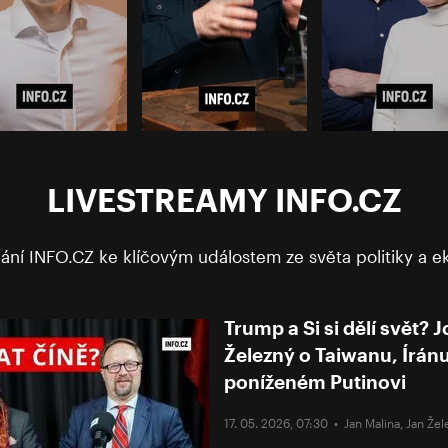
LIVESTREAMY INFO.CZ
ílání INFO.CZ ke klíčovým událostem ze světa politiky a 
Trump a Si si dělí svět? 
Železný o Taiwanu, Íránu
poníženém Putinovi
17. 05. 2026, 07:30 •
Jan Malina
,
Jan Žel