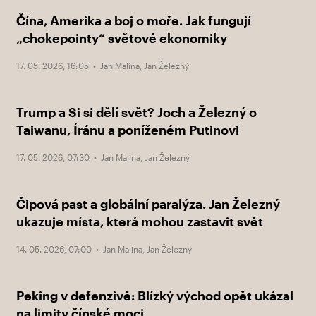
Čína, Amerika a boj o moře. Jak fungují
„chokepointy“ světové ekonomiky
17. 05. 2026, 16:05 •
Jan Malina
,
Jan Železný
Trump a Si si dělí svět? Joch a Železný o
Taiwanu, Íránu a poníženém Putinovi
17. 05. 2026, 07:30 •
Jan Malina
,
Jan Železný
Čipová past a globální paralýza. Jan Železný
ukazuje místa, která mohou zastavit svět
14. 05. 2026, 07:00 •
Jan Malina
,
Jan Železný
Peking v defenzivě: Blízký východ opět ukázal
na limity čínské moci