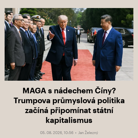
MAGA s nádechem Číny?
Trumpova průmyslová politika
začíná připomínat státní
kapitalismus
05. 08. 2026, 10:56 •
Jan Železný