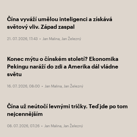
Čína vyváží umělou inteligenci a získává
světový vliv. Západ zaspal
21. 07. 2026, 17:43 •
Jan Malina
,
Jan Železný
Konec mýtu o čínském století? Ekonomika
Pekingu naráží do zdi a Amerika dál vládne
světu
16. 07. 2026, 08:00 •
Jan Malina
,
Jan Železný
Čína už neútočí levnými tričky. Teď jde po tom
nejcennějším
08. 07. 2026, 07:26 •
Jan Malina
,
Jan Železný