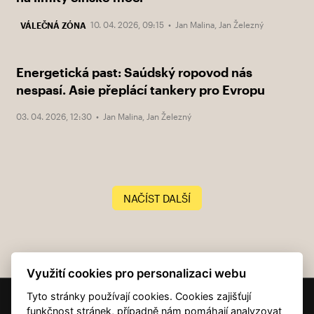
10. 04. 2026, 09:15 •
Jan Malina
,
Jan Železný
VÁLEČNÁ ZÓNA
Energetická past: Saúdský ropovod nás
nespasí. Asie přeplácí tankery pro Evropu
03. 04. 2026, 12:30 •
Jan Malina
,
Jan Železný
NAČÍST DALŠÍ
Využití cookies pro personalizaci webu
Tyto stránky používají cookies. Cookies zajišťují
© 2001 — 2026 Copyright CMI News a dodavatelé obsahu. |
Cookies
funkčnost stránek, případně nám pomáhají analyzovat