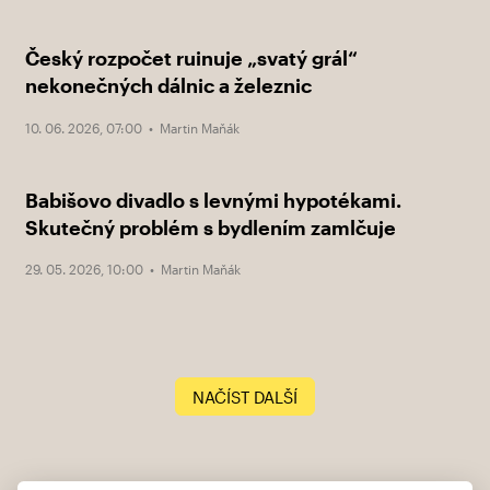
Český rozpočet ruinuje „svatý grál“
nekonečných dálnic a železnic
10. 06. 2026, 07:00 •
Martin Maňák
Babišovo divadlo s levnými hypotékami.
Skutečný problém s bydlením zamlčuje
29. 05. 2026, 10:00 •
Martin Maňák
NAČÍST DALŠÍ