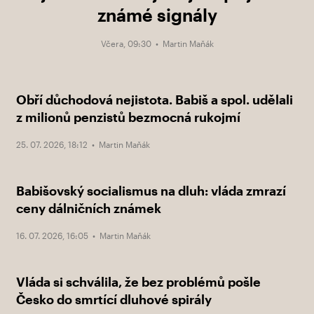
známé signály
Včera, 09:30 •
Martin Maňák
Obří důchodová nejistota. Babiš a spol. udělali
z milionů penzistů bezmocná rukojmí
25. 07. 2026, 18:12 •
Martin Maňák
Babišovský socialismus na dluh: vláda zmrazí
ceny dálničních známek
16. 07. 2026, 16:05 •
Martin Maňák
Vláda si schválila, že bez problémů pošle
Česko do smrtící dluhové spirály