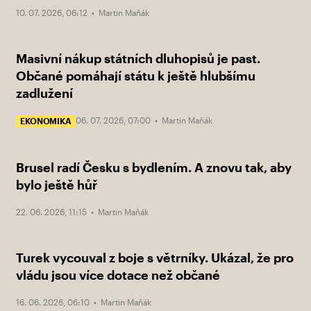
10. 07. 2026, 06:12 •
Martin Maňák
Masivní nákup státních dluhopisů je past.
Občané pomáhají státu k ještě hlubšímu
zadlužení
06. 07. 2026, 07:00 •
Martin Maňák
EKONOMIKA
Brusel radí Česku s bydlením. A znovu tak, aby
bylo ještě hůř
22. 06. 2026, 11:15 •
Martin Maňák
Turek vycouval z boje s větrníky. Ukázal, že pro
vládu jsou více dotace než občané
16. 06. 2026, 06:10 •
Martin Maňák