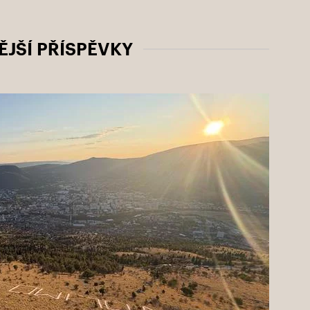
JŠÍ PŘÍSPĚVKY