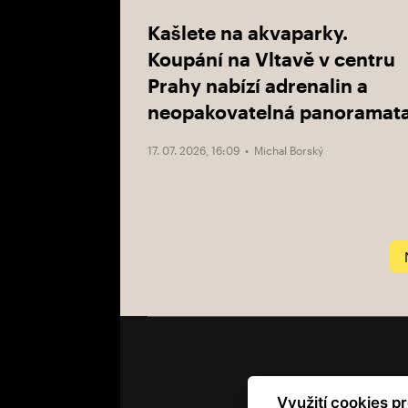
Kašlete na akvaparky.
Koupání na Vltavě v centru
Prahy nabízí adrenalin a
neopakovatelná panoramat
17. 07. 2026, 16:09 •
Michal Borský
Využití cookies p