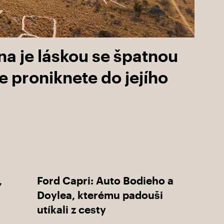
a je láskou se špatnou
e proniknete do jejího
,
Ford Capri: Auto Bodieho a
Doylea, kterému padouši
utíkali z cesty