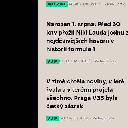
04. 08. 2026, 09:00 •
Michal Borský
INFOPUNK
Narozen 1. srpna: Před 50
lety přežil Niki Lauda jednu 
nejděsivějších havárií v
historii formule 1
01. 08. 2026, 16:00 •
Michal Borský
AUTA
V zimě chtěla noviny, v létě
řvala a v terénu projela
všechno. Praga V3S byla
český zázrak
19. 07. 2026, 11:08 •
Michal Borský
AUTA