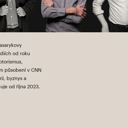
Masarykovy
édiích od roku
otorismus,
hem působení v CNN
ii, byznys a
cuje od října 2023.