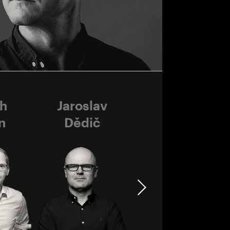
ch
Jaroslav
Pavel
n
Dědič
Vondráček