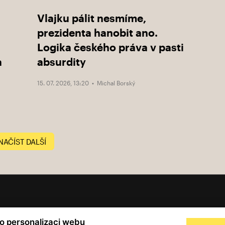
Vlajku pálit nesmíme,
prezidenta hanobit ano.
Logika českého práva v pasti
a
absurdity
15. 07. 2026, 13:20 •
Michal Borský
NAČÍST DALŠÍ
© 2001 — 2026 Copyright CMI News a dodavatelé obsahu. |
Cookies
ro personalizaci webu