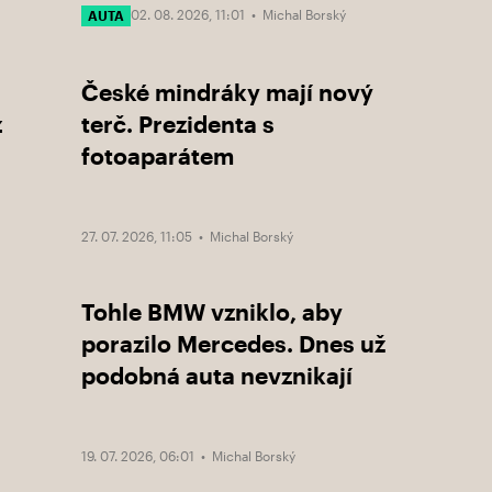
02. 08. 2026, 11:01 •
Michal Borský
AUTA
České mindráky mají nový
z
terč. Prezidenta s
fotoaparátem
27. 07. 2026, 11:05 •
Michal Borský
Tohle BMW vzniklo, aby
porazilo Mercedes. Dnes už
podobná auta nevznikají
19. 07. 2026, 06:01 •
Michal Borský