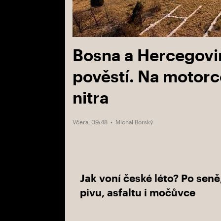
Bosna a Hercegovin
pověstí. Na motorc
nitra
Včera, 09:48 •
Michal Borský
Jak voní české léto? Po seně
pivu, asfaltu i močůvce