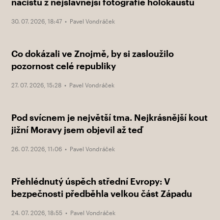
nacistu z nejslavnější fotografie holokaustu
30. 07. 2026, 18:47 •
Pavel Vondráček
Co dokázali ve Znojmě, by si zasloužilo
pozornost celé republiky
27. 07. 2026, 15:28 •
Pavel Vondráček
Pod svícnem je největší tma. Nejkrásnější kout
jižní Moravy jsem objevil až teď
26. 07. 2026, 11:06 •
Pavel Vondráček
Přehlédnutý úspěch střední Evropy: V
bezpečnosti předběhla velkou část Západu
24. 07. 2026, 18:55 •
Pavel Vondráček