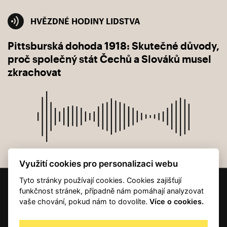
HVĚZDNÉ HODINY LIDSTVA
Pittsburská dohoda 1918: Skutečné důvody,
C
proč společný stát Čechů a Slováků musel
Č
zkrachovat
Využití cookies pro personalizaci webu
Tyto stránky používají cookies. Cookies zajišťují
© 2001 — 2026 Copyright CMI News a dodavatelé obsahu. |
Cookies
funkčnost stránek, případně nám pomáhají analyzovat
Kontakt
vaše chování, pokud nám to dovolíte.
Více o cookies.
RSS
Autorská práva