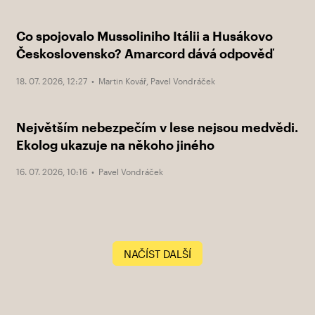
Co spojovalo Mussoliniho Itálii a Husákovo
Československo? Amarcord dává odpověď
18. 07. 2026, 12:27 •
Martin Kovář
,
Pavel Vondráček
Největším nebezpečím v lese nejsou medvědi.
Ekolog ukazuje na někoho jiného
16. 07. 2026, 10:16 •
Pavel Vondráček
NAČÍST DALŠÍ