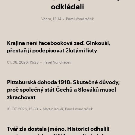
odkládali
Včera, 12:14 •
Pavel Vondráček
Krajina není facebooková zeď. Ginkouši,
přestaň ji podepisovat žlutými listy
01. 08. 2026, 13:28 •
Pavel Vondráček
Pittsburská dohoda 1918: Skutečné důvody,
proč společný stát Čechů a Slováků musel
zkrachovat
31. 07. 2026, 12:30 •
Martin Kovář
,
Pavel Vondráček
Tvář zla dostala jméno. Historici odhalili