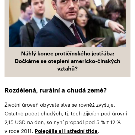
Náhlý konec protičínského jestřába:
Dočkáme se oteplení americko-čínských
vztahů?
Rozdělená, rurální a chudá země?
Životní úroveň obyvatelstva se rovněž zvyšuje.
Ostatně počet chudých, tj. těch žijících pod úrovní
2,15 USD na den, se nyní propadl pod 5 % z 12 %
v roce 2011.
Polepšila si i střední třída
,