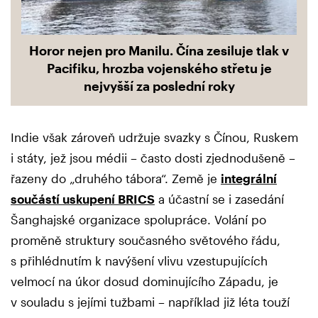
Horor nejen pro Manilu. Čína zesiluje tlak v
Pacifiku, hrozba vojenského střetu je
nejvyšší za poslední roky
Indie však zároveň udržuje svazky s Čínou, Ruskem
i státy, jež jsou médii – často dosti zjednodušeně –
řazeny do „druhého tábora“. Země je
integrální
součástí uskupení BRICS
a účastní se i zasedání
Šanghajské organizace spolupráce. Volání po
proměně struktury současného světového řádu,
s přihlédnutím k navýšení vlivu vzestupujících
velmocí na úkor dosud dominujícího Západu, je
v souladu s jejími tužbami – například již léta touží