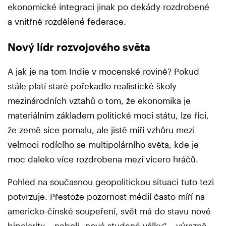
ekonomické integraci jinak po dekády rozdrobené
a vnitřně rozdělené federace.
Nový lídr rozvojového světa
A jak je na tom Indie v mocenské rovině? Pokud
stále platí staré pořekadlo realistické školy
mezinárodních vztahů o tom, že ekonomika je
materiálním základem politické moci státu, lze říci,
že země sice pomalu, ale jistě míří vzhůru mezi
velmoci rodícího se multipolárního světa, kde je
moc daleko více rozdrobena mezi vícero hráčů.
Pohled na současnou geopolitickou situaci tuto tezi
potvrzuje. Přestože pozornost médií často míří na
americko-čínské soupeření, svět má do stavu nové
bipolarity – neboli „nové studené války“ – výrazně