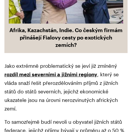
Afrika, Kazachstán, Indie. Co českým firmám
přinášejí Fialovy cesty po exotických
zemích?
Jako extrémně problematický se jeví již zmíněný
rozdíl mezi severními a jižními regiony
, který se
vláda snaží řešit přerozdělováním příjmů z jižních
států do států severních, jejichž ekonomické
ukazatele jsou na úrovni nerozvinutých afrických
zemí.
To samozřejmě budí nevoli u obyvatel jižních států
federace, jejichž příjmy bývají v průměru až o 50 %