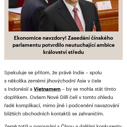
Ekonomice navzdory! Zasedání čínského
parlamentu potvrdilo neutuchající ambice
království středu
Spekuluje se přitom, že právě Indie – spolu
s několika zeměmi jihovýchodní Asie v čele
s Indonésií a
Vietnamem
– by se mohla stát tímto
doplňkem. Ovšem Nové Dillí čelí v tomto ohledu
řadě komplikací, mimo jiné i podcenění navazování
bližších obchodních kontaktů se zahraničím.
Země totiž v porovnání s Čínou a dalšími konkurenty