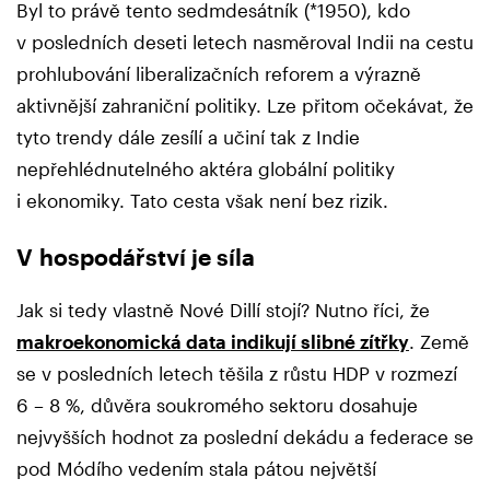
Byl to právě tento sedmdesátník (*1950), kdo
v posledních deseti letech nasměroval Indii na cestu
prohlubování liberalizačních reforem a výrazně
aktivnější zahraniční politiky. Lze přitom očekávat, že
tyto trendy dále zesílí a učiní tak z Indie
nepřehlédnutelného aktéra globální politiky
i ekonomiky. Tato cesta však není bez rizik.
V hospodářství je síla
Jak si tedy vlastně Nové Dillí stojí? Nutno říci, že
makroekonomická data indikují slibné zítřky
. Země
se v posledních letech těšila z růstu HDP v rozmezí
6 – 8 %, důvěra soukromého sektoru dosahuje
nejvyšších hodnot za poslední dekádu a federace se
pod Módího vedením stala pátou největší