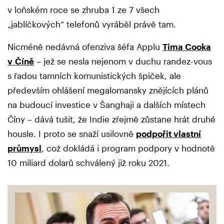
v loňském roce se zhruba 1 ze 7 všech
„jablíčkových“ telefonů vyráběl právě tam.
Nicméně nedávná ofenziva šéfa Applu
Tima Cooka
v Číně
– jež se nesla nejenom v duchu randez-vous
s řadou tamních komunistických špiček, ale
především ohlášení megalomansky znějících plánů
na budoucí investice v Šanghaji a dalších místech
Číny – dává tušit, že Indie zřejmě zůstane hrát druhé
housle. I proto se snaží usilovně
podpořit vlastní
průmysl
, což dokládá i program podpory v hodnotě
10 miliard dolarů schválený již roku 2021.