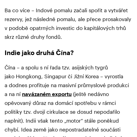
Ba co více – Indové pomalu začali spořit a vytvářet
rezervy, jež následně pomalu, ale přece prosakovaly
v podobě opatrných investic do kapitálových trhů
skrz různé druhy fondů.
Indie jako druhá Čína?
Čína – a spolu s ní řada tzv. asijských tygrů
jako Hongkong, Singapur či Jižní Korea – vyrostla
a dodnes profituje na masivní průmyslové produkci
a na ní
navázaném exportu
(ještě nedávno
opěvovaný důraz na domácí spotřebu v rámci
politiky tzv. dvojí cirkulace se dosud nepodařilo
naplnit). Indii však tento „motor“ stále poněkud
chybí. Idea země jako nepostradatelné součásti