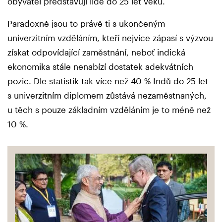
obyvatel představují lidé do 25 let věku.
Paradoxně jsou to právě ti s ukončeným
univerzitním vzděláním, kteří nejvíce zápasí s výzvou
získat odpovídající zaměstnání, neboť indická
ekonomika stále nenabízí dostatek adekvátních
pozic. Dle statistik tak více než 40 % Indů do 25 let
s univerzitním diplomem zůstává nezaměstnaných,
u těch s pouze základním vzděláním je to méně než
10 %.