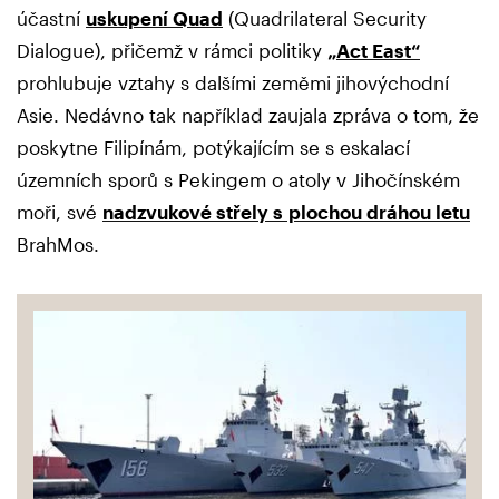
účastní
uskupení Quad
(Quadrilateral Security
Dialogue), přičemž v rámci politiky
„Act East“
prohlubuje vztahy s dalšími zeměmi jihovýchodní
Asie. Nedávno tak například zaujala zpráva o tom, že
poskytne Filipínám, potýkajícím se s eskalací
územních sporů s Pekingem o atoly v Jihočínském
moři, své
nadzvukové střely s plochou dráhou letu
BrahMos.