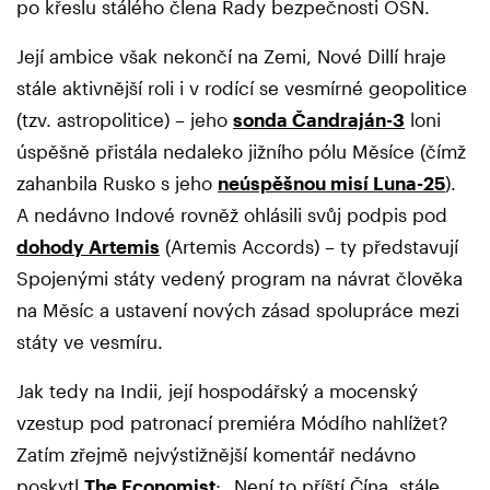
po křeslu stálého člena Rady bezpečnosti OSN.
Její ambice však nekončí na Zemi, Nové Dillí hraje
stále aktivnější roli i v rodící se vesmírné geopolitice
(tzv. astropolitice) – jeho
sonda Čandraján-3
loni
úspěšně přistála nedaleko jižního pólu Měsíce (čímž
zahanbila Rusko s jeho
neúspěšnou misí Luna-25
).
A nedávno Indové rovněž ohlásili svůj podpis pod
dohody Artemis
(Artemis Accords) – ty představují
Spojenými státy vedený program na návrat člověka
na Měsíc a ustavení nových zásad spolupráce mezi
státy ve vesmíru.
Jak tedy na Indii, její hospodářský a mocenský
vzestup pod patronací premiéra Módího nahlížet?
Zatím zřejmě nejvýstižnější komentář nedávno
poskytl
The Economist
: „Není to příští Čína, stále