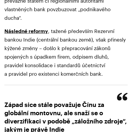
převážně státem či regionálními autoritami
vlastněných bank povzbuzovat „podnikavého
ducha“.
Následné reformy
, tažené především Rezervní
bankou Indie (centrální bankou země), však přinesly
kýžené změny – došlo k přepracování zákonů
spojených s úpadkem firem, odpisem dluhů,
pravidel konsolidace i standardů účetnictví
a pravidel pro existenci komerčních bank.
Západ sice stále považuje Čínu za
globální montovnu, ale snaží se o
diverzifikaci v podobě „záložního zdroje“,
jakým je právě Indie