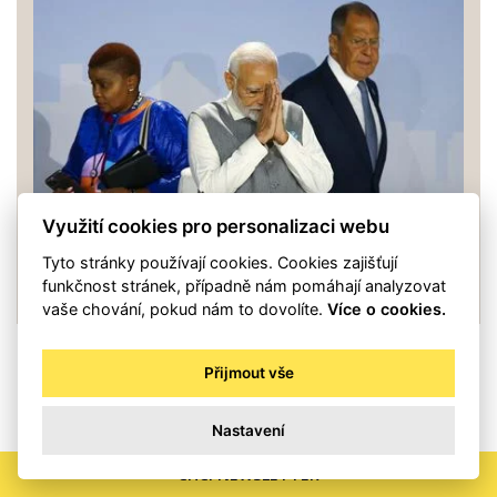
Využití cookies pro personalizaci webu
Tyto stránky používají cookies. Cookies zajišťují
Spojeni nenávistí. Země BRICS nemají rády
funkčnost stránek, případně nám pomáhají analyzovat
Západ a zároveň mu závidí, klíčem je Indie
vaše chování, pokud nám to dovolíte.
Více o cookies.
Přijmout vše
SDÍLET
Nastavení
CHCI NEWSLETTER