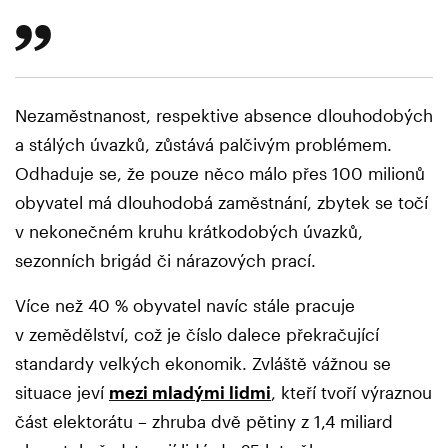
Nezaměstnanost, respektive absence dlouhodobých
a stálých úvazků, zůstává palčivým problémem.
Odhaduje se, že pouze něco málo přes 100 milionů
obyvatel má dlouhodobá zaměstnání, zbytek se točí
v nekonečném kruhu krátkodobých úvazků,
sezonních brigád či nárazových prací.
Více než 40 % obyvatel navíc stále pracuje
v zemědělství, což je číslo dalece překračující
standardy velkých ekonomik. Zvláště vážnou se
situace jeví
mezi mladými lidmi
, kteří tvoří výraznou
část elektorátu – zhruba dvě pětiny z 1,4 miliard