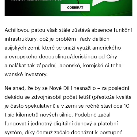
Achillovou patou však stále zůstává absence funkční
infrastruktury, což je problém i řady dalších
asijských zemí, které se snaží využít amerického
a evropského decouplingu/deriskingu od Číny
a nalákat tak západní, japonské, korejské či tchaj-
wanské investory.
Ne snad, že by se Nové Dillí nesnažilo – za poslední
dekádu se zdvojnásobil počet letišť (přestože kvalita
je často spekulativní) a v zemi se ročně staví cca 10
tisíc kilometrů nových silnic. Podobně začal
fungovat i jednotný digitální daňový a platební
systém, díky čemuž začalo docházet k postupné