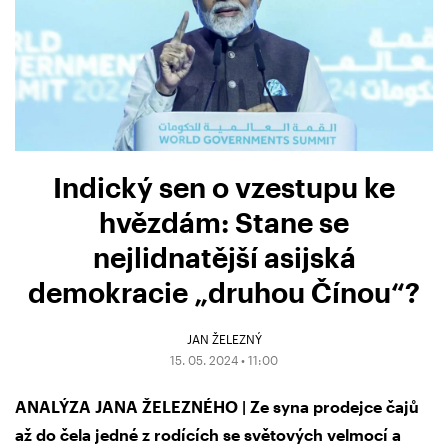
Indický sen o vzestupu ke
hvězdám: Stane se
nejlidnatější asijská
demokracie „druhou Čínou“?
JAN ŽELEZNÝ
15. 05. 2024 • 11:00
ANALÝZA JANA ŽELEZNÉHO | Ze syna prodejce čajů
až do čela jedné z rodících se světových velmocí a