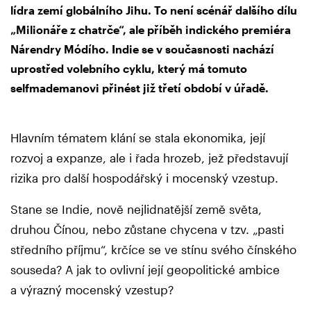
lídra zemí globálního Jihu. To není scénář dalšího dílu
„Milionáře z chatrče“, ale příběh indického premiéra
Nárendry Módího. Indie se v současnosti nachází
uprostřed volebního cyklu, který má tomuto
selfmademanovi přinést již třetí období v úřadě.
Hlavním tématem klání se stala ekonomika, její
rozvoj a expanze, ale i řada hrozeb, jež představují
rizika pro další hospodářský i mocenský vzestup.
Stane se Indie, nově nejlidnatější země světa,
druhou Čínou, nebo zůstane chycena v tzv. „pasti
středního příjmu“, krčíce se ve stínu svého čínského
souseda? A jak to ovlivní její geopolitické ambice
a výrazný mocenský vzestup?