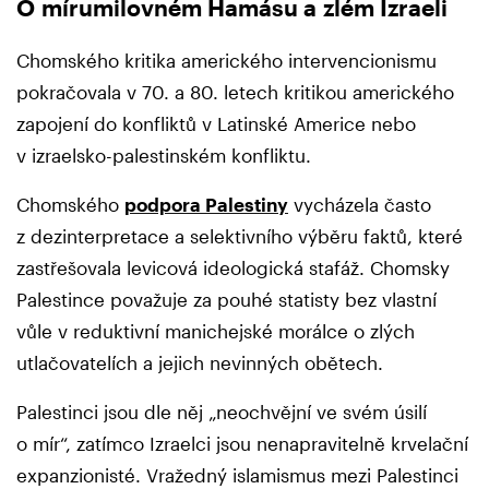
O mírumilovném Hamásu a zlém Izraeli
Chomského kritika amerického intervencionismu
pokračovala v 70. a 80. letech kritikou amerického
zapojení do konfliktů v Latinské Americe nebo
v izraelsko-palestinském konfliktu.
Chomského
podpora Palestiny
vycházela často
z dezinterpretace a selektivního výběru faktů, které
zastřešovala levicová ideologická stafáž. Chomsky
Palestince považuje za pouhé statisty bez vlastní
vůle v reduktivní manichejské morálce o zlých
utlačovatelích a jejich nevinných obětech.
Palestinci jsou dle něj „neochvějní ve svém úsilí
o mír“, zatímco Izraelci jsou nenapravitelně krvelační
expanzionisté. Vražedný islamismus mezi Palestinci