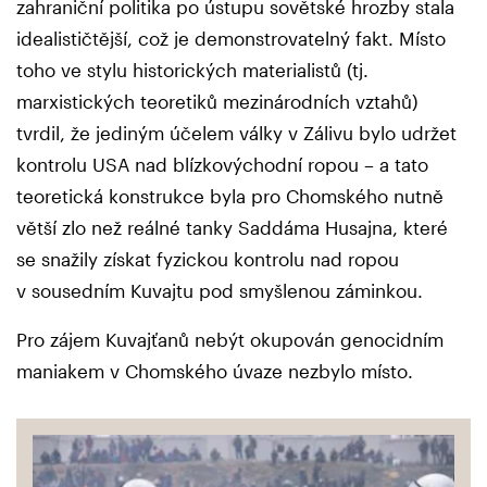
zahraniční politika po ústupu sovětské hrozby stala
idealističtější, což je demonstrovatelný fakt. Místo
toho ve stylu historických materialistů (tj.
marxistických teoretiků mezinárodních vztahů)
tvrdil, že jediným účelem války v Zálivu bylo udržet
kontrolu USA nad blízkovýchodní ropou – a tato
teoretická konstrukce byla pro Chomského nutně
větší zlo než reálné tanky Saddáma Husajna, které
se snažily získat fyzickou kontrolu nad ropou
v sousedním Kuvajtu pod smyšlenou záminkou.
Pro zájem Kuvajťanů nebýt okupován genocidním
maniakem v Chomského úvaze nezbylo místo.