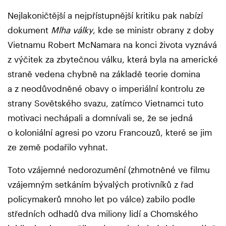
Nejlakoničtější a nejpřístupnější kritiku pak nabízí
dokument
Mlha války
, kde se ministr obrany z doby
Vietnamu Robert McNamara na konci života vyznává
z výčitek za zbytečnou válku, která byla na americké
straně vedena chybně na základě teorie domina
a z neodůvodněné obavy o imperiální kontrolu ze
strany Sovětského svazu, zatímco Vietnamci tuto
motivaci nechápali a domnívali se, že se jedná
o koloniální agresi po vzoru Francouzů, které se jim
ze země podařilo vyhnat.
Toto vzájemné nedorozumění (zhmotněné ve filmu
vzájemným setkáním bývalých protivníků z řad
policymakerů mnoho let po válce) zabilo podle
středních odhadů dva miliony lidí a Chomského