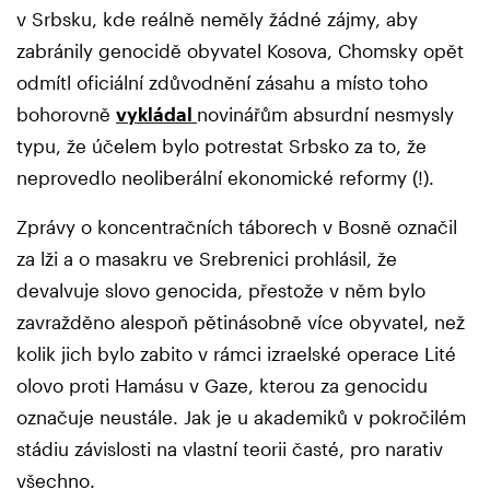
v Srbsku, kde reálně neměly žádné zájmy, aby
zabránily genocidě obyvatel Kosova, Chomsky opět
odmítl oficiální zdůvodnění zásahu a místo toho
bohorovně
vykládal
novinářům absurdní nesmysly
typu, že účelem bylo potrestat Srbsko za to, že
neprovedlo neoliberální ekonomické reformy (!).
Zprávy o koncentračních táborech v Bosně označil
za lži a o masakru ve Srebrenici prohlásil, že
devalvuje slovo genocida, přestože v něm bylo
zavražděno alespoň pětinásobně více obyvatel, než
kolik jich bylo zabito v rámci izraelské operace Lité
olovo proti Hamásu v Gaze, kterou za genocidu
označuje neustále. Jak je u akademiků v pokročilém
stádiu závislosti na vlastní teorii časté, pro narativ
všechno.