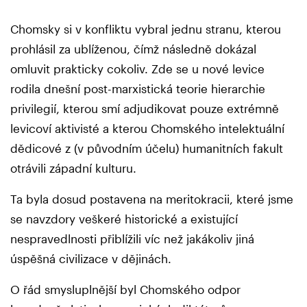
Chomsky si v konfliktu vybral jednu stranu, kterou
prohlásil za ublíženou, čímž následně dokázal
omluvit prakticky cokoliv. Zde se u nové levice
rodila dnešní post-marxistická teorie hierarchie
privilegií, kterou smí adjudikovat pouze extrémně
levicoví aktivisté a kterou Chomského intelektuální
dědicové z (v původním účelu) humanitních fakult
otrávili západní kulturu.
Ta byla dosud postavena na meritokracii, které jsme
se navzdory veškeré historické a existující
nespravedlnosti přiblížili víc než jakákoliv jiná
úspěšná civilizace v dějinách.
O řád smysluplnější byl Chomského odpor