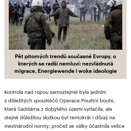
Pět pitomých trendů současné Evropy, o
kterých se radši nemluví: nezvládnutá
migrace, Energiewende i woke ideologie
Kontrola nad ropou samozřejmě byla jedním
z důležitých spouštěčů Operace Pouštní bouře,
která Saddáma z dobytého území vytlačila, ale
stejně důležitou složkou byl tentokrát i důraz na
mezinárodní normy, pročež se války účastnila velice