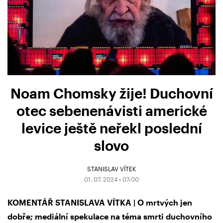
Noam Chomsky žije! Duchovní
otec sebenenávisti americké
levice ještě neřekl poslední
slovo
STANISLAV VÍTEK
01. 07. 2024 • 07:00
KOMENTÁŘ STANISLAVA VÍTKA | O mrtvých jen
dobře; mediální spekulace na téma smrti duchovního