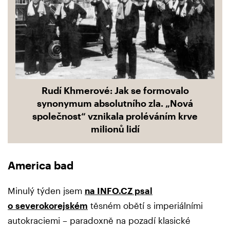
Rudí Khmerové: Jak se formovalo
synonymum absolutního zla. „Nová
společnost“ vznikala proléváním krve
milionů lidí
America bad
Minulý týden jsem
na INFO.CZ psal
o severokorejském
těsném obětí s imperiálními
autokraciemi – paradoxně na pozadí klasické