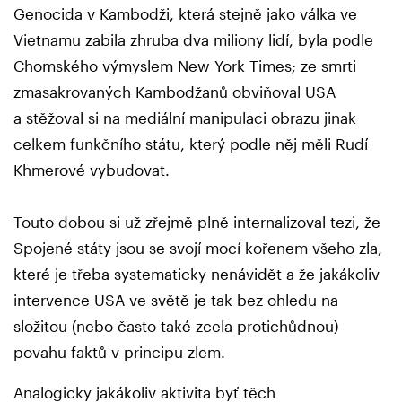
Genocida v Kambodži, která stejně jako válka ve
Vietnamu zabila zhruba dva miliony lidí, byla podle
Chomského výmyslem New York Times; ze smrti
zmasakrovaných Kambodžanů obviňoval USA
a stěžoval si na mediální manipulaci obrazu jinak
celkem funkčního státu, který podle něj měli Rudí
Khmerové vybudovat.
Touto dobou si už zřejmě plně internalizoval tezi, že
Spojené státy jsou se svojí mocí kořenem všeho zla,
které je třeba systematicky nenávidět a že jakákoliv
intervence USA ve světě je tak bez ohledu na
složitou (nebo často také zcela protichůdnou)
povahu faktů v principu zlem.
Analogicky jakákoliv aktivita byť těch