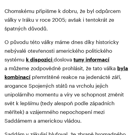
Chomskému připišme k dobru, že byl odpůrcem
války v Iráku v roce 2005; avšak i tentokrát ze
špatných důvodů.
O původu této války máme dnes díky historicky
nebývalé otevřenosti amerického politického
systému
k dispozici
doslova
tuny informací
a můžeme zodpovědně prohlásit, že tato válka
byla
kombinací
přemrštěné reakce na jedenácté září,
arogance Spojených států na vrcholu jejich
unipolárního momentu a víry ve schopnost změnit
svět k lepšímu (tedy alespoň podle západních
měřítek) a vzájemného nepochopení mezi
Saddámem a americkou vládou.
Saddám v zákulisí blufoval, že zbraně hromadného