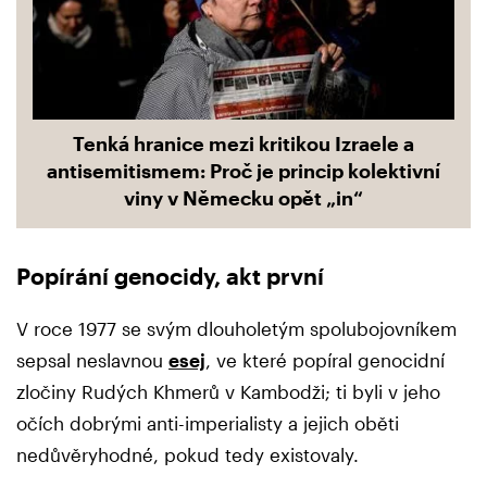
Tenká hranice mezi kritikou Izraele a
antisemitismem: Proč je princip kolektivní
viny v Německu opět „in“
Popírání genocidy, akt první
V roce 1977 se svým dlouholetým spolubojovníkem
sepsal neslavnou
esej
, ve které popíral genocidní
zločiny Rudých Khmerů v Kambodži; ti byli v jeho
očích dobrými anti-imperialisty a jejich oběti
nedůvěryhodné, pokud tedy existovaly.