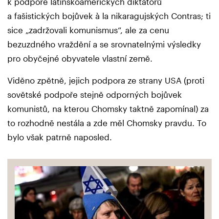
k podpoře latinskoamerických diktátorů
a fašistických bojůvek à la nikaragujských Contras; ti
sice „zadržovali komunismus“, ale za cenu
bezuzdného vraždění a se srovnatelnými výsledky
pro obyčejné obyvatele vlastní země.
Viděno zpětně, jejich podpora ze strany USA (proti
sovětské podpoře stejně odporných bojůvek
komunistů, na kterou Chomsky taktně zapomínal) za
to rozhodně nestála a zde měl Chomsky pravdu. To
bylo však patrně naposled.