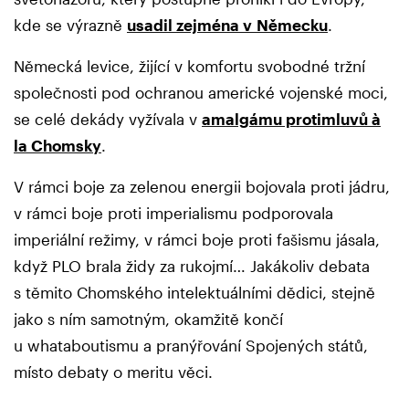
kde se výrazně
usadil zejména v Německu
.
Německá levice, žijící v komfortu svobodné tržní
společnosti pod ochranou americké vojenské moci,
se celé dekády vyžívala v
amalgámu protimluvů à
la Chomsky
.
V rámci boje za zelenou energii bojovala proti jádru,
v rámci boje proti imperialismu podporovala
imperiální režimy, v rámci boje proti fašismu jásala,
když PLO brala židy za rukojmí… Jakákoliv debata
s těmito Chomského intelektuálními dědici, stejně
jako s ním samotným, okamžitě končí
u whataboutismu a pranýřování Spojených států,
místo debaty o meritu věci.