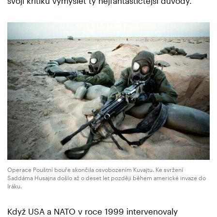
svoji kritiku vymyslet ty nejfantastičtější důvody.
Operace Pouštní bouře skončila osvobozením Kuvajtu. Ke svržení
Saddáma Husajna došlo až o deset let později během americké invaze do
Iráku.
Když USA a NATO v roce 1999 intervenovaly