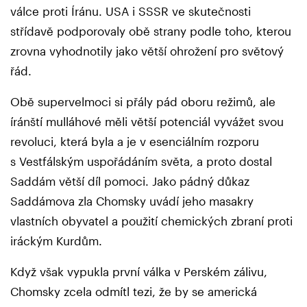
válce proti Íránu. USA i SSSR ve skutečnosti
střídavě podporovaly obě strany podle toho, kterou
zrovna vyhodnotily jako větší ohrožení pro světový
řád.
Obě supervelmoci si přály pád oboru režimů, ale
íránští mulláhové měli větší potenciál vyvážet svou
revoluci, která byla a je v esenciálním rozporu
s Vestfálským uspořádáním světa, a proto dostal
Saddám větší díl pomoci. Jako pádný důkaz
Saddámova zla Chomsky uvádí jeho masakry
vlastních obyvatel a použití chemických zbraní proti
iráckým Kurdům.
Když však vypukla první válka v Perském zálivu,
Chomsky zcela odmítl tezi, že by se americká