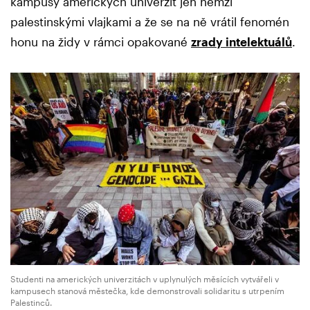
kampusy amerických univerzit jen hemží
palestinskými vlajkami a že se na ně vrátil fenomén
honu na židy v rámci opakované
zrady intelektuálů
.
Studenti na amerických univerzitách v uplynulých měsících vytvářeli v
kampusech stanová městečka, kde demonstrovali solidaritu s utrpením
Palestinců.