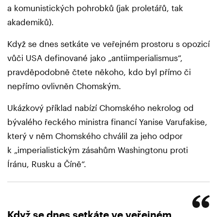
a komunistických pohrobků (jak proletářů, tak
akademiků).
Když se dnes setkáte ve veřejném prostoru s opozicí
vůči USA definované jako „antiimperialismus“,
pravděpodobně čtete někoho, kdo byl přímo či
nepřímo ovlivněn Chomským.
Ukázkový příklad nabízí Chomského nekrolog od
bývalého řeckého ministra financí Yanise Varufakise,
který v něm Chomského chválil za jeho odpor
k „imperialistickým zásahům Washingtonu proti
Íránu, Rusku a Číně“.
Když se dnes setkáte ve veřejném