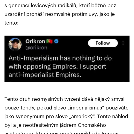
s generací levicových radikálů, kteří běžně bez
uzardění pronáší nesmyslné protimluvy, jako je
tento:
Tento druh nesmyslných tvrzení dává nějaký smysl
pouze tehdy, pokud slovo „imperialismus“ používáte
jako synonymum pro slovo „americký“. Tento náhled
byl a je neotřesitelným jádrem Chomského
světonázoru, který postupně pronikl i do Evropy,