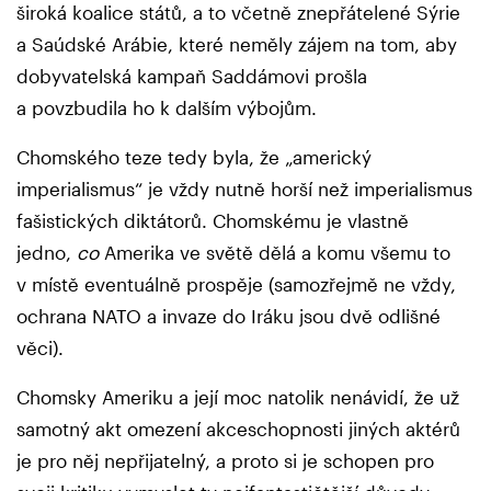
široká koalice států, a to včetně znepřátelené Sýrie
a Saúdské Arábie, které neměly zájem na tom, aby
dobyvatelská kampaň Saddámovi prošla
a povzbudila ho k dalším výbojům.
Chomského teze tedy byla, že „americký
imperialismus“ je vždy nutně horší než imperialismus
fašistických diktátorů. Chomskému je vlastně
jedno,
co
Amerika ve světě dělá a komu všemu to
v místě eventuálně prospěje (samozřejmě ne vždy,
ochrana NATO a invaze do Iráku jsou dvě odlišné
věci).
Chomsky Ameriku a její moc natolik nenávidí, že už
samotný akt omezení akceschopnosti jiných aktérů
je pro něj nepřijatelný, a proto si je schopen pro