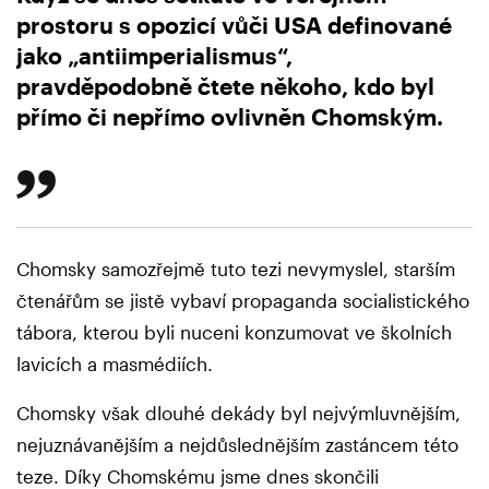
prostoru s opozicí vůči USA definované
jako „antiimperialismus“,
pravděpodobně čtete někoho, kdo byl
přímo či nepřímo ovlivněn Chomským.
Chomsky samozřejmě tuto tezi nevymyslel, starším
čtenářům se jistě vybaví propaganda socialistického
tábora, kterou byli nuceni konzumovat ve školních
lavicích a masmédiích.
Chomsky však dlouhé dekády byl nejvýmluvnějším,
nejuznávanějším a nejdůslednějším zastáncem této
teze. Díky Chomskému jsme dnes skončili