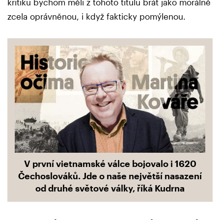
kritiku bychom měli z tohoto titulu brát jako morálně
zcela oprávněnou, i když fakticky pomýlenou.
V první vietnamské válce bojovalo i 1620
Čechoslováků. Jde o naše největší nasazení
od druhé světové války, říká Kudrna