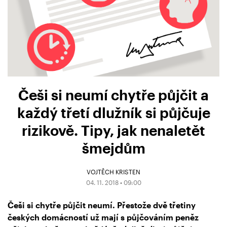
Češi si neumí chytře půjčit a
každý třetí dlužník si půjčuje
rizikově. Tipy, jak nenaletět
šmejdům
VOJTĚCH KRISTEN
04. 11. 2018 • 09:00
Češi si chytře půjčit neumí. Přestože dvě třetiny
českých domácností už mají s půjčováním peněz