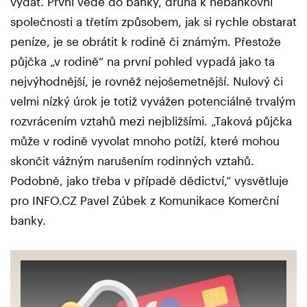
vydat. První vede do banky, druhá k nebankovní
společnosti a třetím způsobem, jak si rychle obstarat
peníze, je se obrátit k rodině či známým. Přestože
půjčka „v rodině“ na první pohled vypadá jako ta
nejvýhodnější, je rovněž nejošemetnější. Nulový či
velmi nízký úrok je totiž vyvážen potenciálně trvalým
rozvrácením vztahů mezi nejbližšími. „Taková půjčka
může v rodině vyvolat mnoho potíží, které mohou
skončit vážným narušením rodinných vztahů.
Podobně, jako třeba v případě dědictví,“ vysvětluje
pro INFO.CZ Pavel Zúbek z Komunikace Komerční
banky.