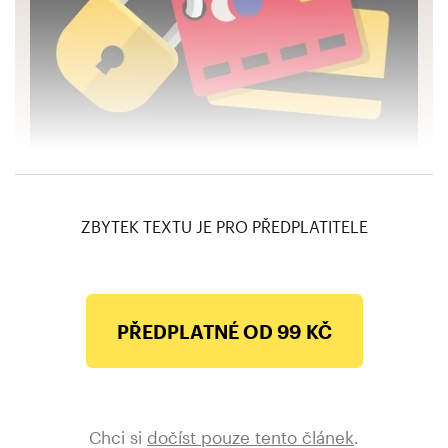
Jak na zloděje: Se zneužitím platební karty
mají zkušenost statisíce Čechů
ZBYTEK TEXTU JE PRO PŘEDPLATITELE
PŘEDPLATNÉ OD 99 KČ
Chci si
dočíst pouze tento článek
.