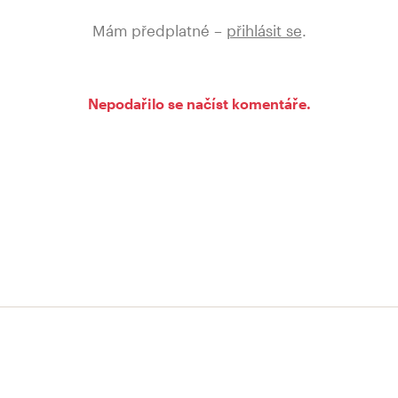
Mám předplatné –
přihlásit se
.
Nepodařilo se načíst komentáře.