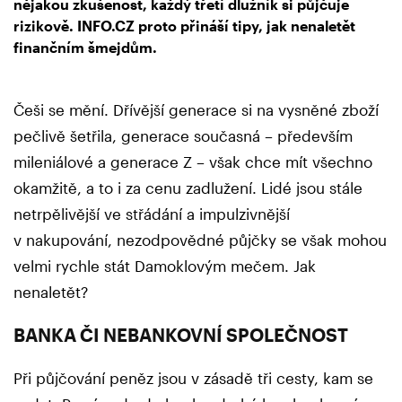
nějakou zkušenost, každý třetí dlužník si půjčuje
rizikově. INFO.CZ proto přináší tipy, jak nenaletět
finančním šmejdům.
Češi se mění. Dřívější generace si na vysněné zboží
pečlivě šetřila, generace současná – především
mileniálové a generace Z – však chce mít všechno
okamžitě, a to i za cenu zadlužení. Lidé jsou stále
netrpělivější ve střádání a impulzivnější
v nakupování, nezodpovědné půjčky se však mohou
velmi rychle stát Damoklovým mečem. Jak
nenaletět?
BANKA ČI NEBANKOVNÍ SPOLEČNOST
Při půjčování peněz jsou v zásadě tři cesty, kam se