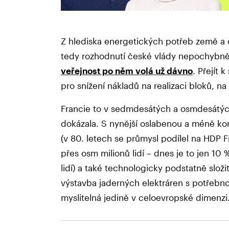
Z hlediska energetických potřeb země a 
tedy rozhodnutí české vlády nepochybně
veřejnost po něm volá už dávno
. Přejít
pro snížení nákladů na realizaci bloků, 
Francie to v sedmdesátých a osmdesátých
dokázala. S nynější oslabenou a méně k
(v 80. letech se průmysl podílel na HDP 
přes osm milionů lidí – dnes je to jen 10
lidí) a také technologicky podstatně slož
výstavba jaderných elektráren s potřebn
myslitelná jedině v celoevropské dimenzi