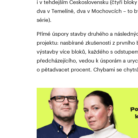
i v tehdejším Československu (čtyři blok
dva v Temelíně, dva v Mochovcích – to 
série).
Přímé úspory stavby druhého a následnýc
projektu: nasbírané zkušenosti z prvního bl
výstavby více bloků, každého s odstupem
předcházejícího, vedou k úsporám a urych
o pětadvacet procent. Chybami se chytrá