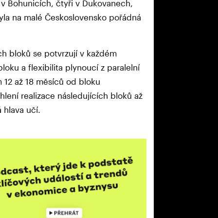
y v Bohunicích, čtyři v Dukovanech,
byla na malé Československo pořádná
h bloků se potvrzují v každém
oku a flexibilita plynoucí z paralelní
 12 až 18 měsíců od bloku
lení realizace následujících bloků až
 hlava učí.