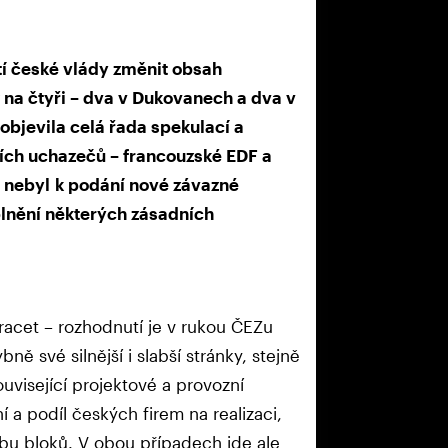
 české vlády změnit obsah
 na čtyři – dva v Dukovanech a dva v
objevila celá řada spekulací a
ích uchazečů – francouzské EDF a
nebyl k podání nové závazné
plnění některých zásadních
acet – rozhodnutí je v rukou ČEZu
ě své silnější i slabší stránky, stejně
uvisející projektové a provozní
 a podíl českých firem na realizaci,
žbu bloků. V obou případech jde ale