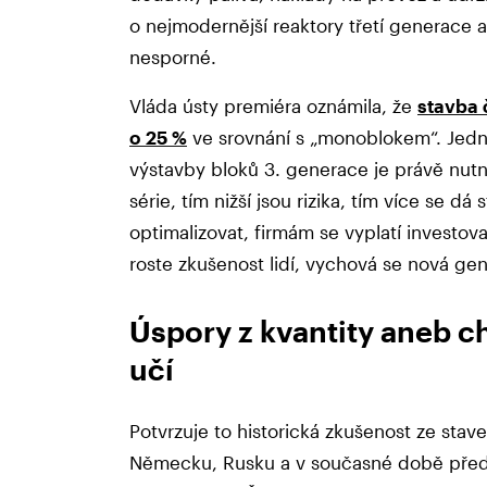
o nejmodernější reaktory třetí generace 
nesporné.
Vláda ústy premiéra oznámila, že
stavba č
o 25 %
ve srovnání s „monoblokem“. Jedn
výstavby bloků 3. generace je právě nutnos
série, tím nižší jsou rizika, tím více se d
optimalizovat, firmám se vyplatí investovat
roste zkušenost lidí, vychová se nová ge
Úspory z kvantity aneb c
učí
Potvrzuje to historická zkušenost ze stave
Německu, Rusku a v současné době před