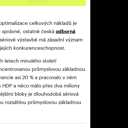
optimalizace celkových nákladů je
 správné, ostatně česká
odborná
 k sériové výstavbě má zásadní význam
na jejich konkurenceschopnost.
 letech minulého století
oncentrovanou průmyslovou základnou
Francie asi 20 % a pracovalo v něm
 % HDP a něco málo přes dva miliony
itějšími bloky je dlouhodobá sériová
ou rozsáhlou průmyslovou základnou
.