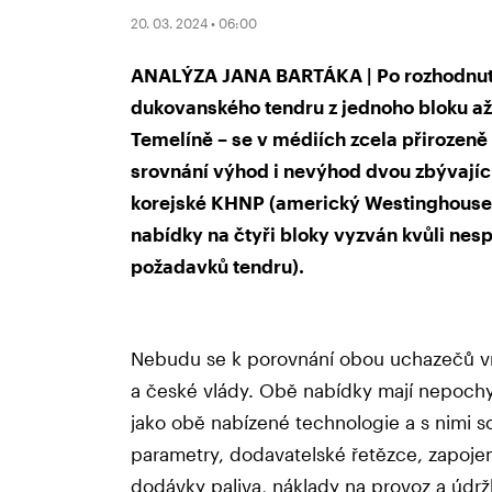
20. 03. 2024 • 06:00
ANALÝZA JANA BARTÁKA | Po rozhodnutí
dukovanského tendru z jednoho bloku až
Temelíně – se v médiích zcela přirozeně 
srovnání výhod i nevýhod dvou zbývajíc
korejské KHNP (americký Westinghouse 
nabídky na čtyři bloky vyzván kvůli nes
požadavků tendru).
Nebudu se k porovnání obou uchazečů vr
a české vlády. Obě nabídky mají nepochybn
jako obě nabízené technologie a s nimi so
parametry, dodavatelské řetězce, zapojení
dodávky paliva, náklady na provoz a údr