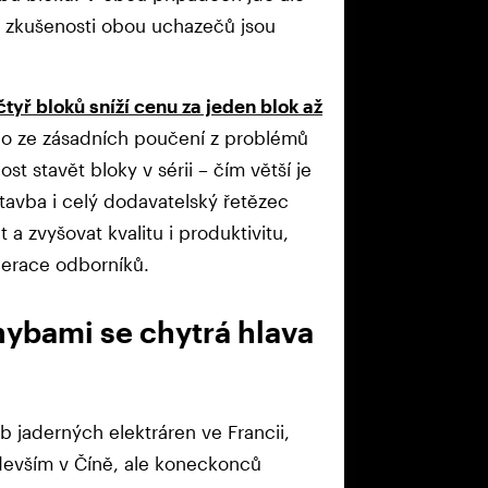
a zkušenosti obou uchazečů jsou
tyř bloků sníží cenu za jeden blok až
o ze zásadních poučení z problémů
t stavět bloky v sérii – čím větší je
á stavba i celý dodavatelský řetězec
 a zvyšovat kvalitu i produktivitu,
nerace odborníků.
hybami se chytrá hlava
b jaderných elektráren ve Francii,
evším v Číně, ale koneckonců