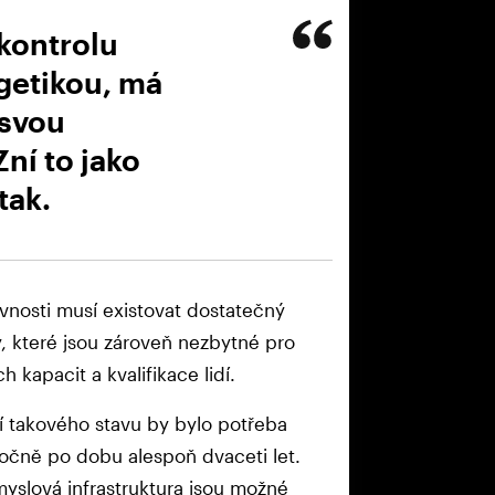
 kontrolu
getikou, má
 svou
ní to jako
 tak.
ivnosti musí existovat dostatečný
 které jsou zároveň nezbytné pro
 kapacit a kvalifikace lidí.
í takového stavu by bylo potřeba
ročně po dobu alespoň dvaceti let.
yslová infrastruktura jsou možné