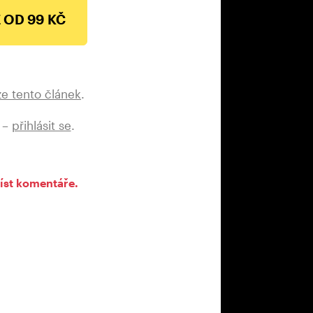
 hodin, než by se kompletně „nahodila“
 OD 99 KČ
lu.
sice náhradní zdroje, ovšem ne
 umí nastartovat a obsluhovat
ze tento článek
.
na pár hodin. Nutnost zásoby je
 –
přihlásit se
.
 na to, že v době krize někdo přijede,
y IZS nebudou vědět, kam dřív skočit.
alizace.
íst komentáře.
ně ani technicky připraven na to, aby
í vyplynulo 36 úkonů, které
a které je třeba splnit, a 12 z nich
žel výbor pro civilní a nouzové
ě a svévolně naše cvičení za
doporučení vůbec nerealizovala. Můj