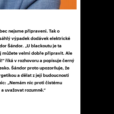
ůbec nejsme připraveni. Tak o
sáhlý výpadek dodávek elektrické
dor Šándor. „U blackoutu je ta
j můžete velmi dobře připravit. Ale
!“ říká v rozhovoru a popisuje černý
esko. Šándor proto upozorňuje, že
etikou a dělat z její budoucnosti
nic: „Nemám nic proti čistému
 a uvažovat rozumně.“