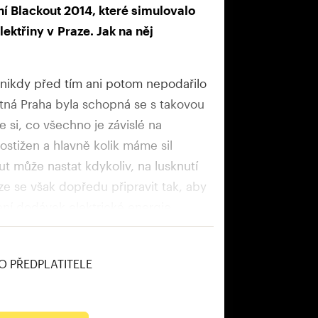
ení Blackout 2014, které simulovalo
ktřiny v Praze. Jak na něj
 nikdy před tím ani potom nepodařilo
otná Praha byla schopná se s takovou
e si, co všechno je závislé na
postižen a hlavně kolik máme sil
out může nastat kdykoliv, na lusknutí
lze se však dopředu připravit tak, aby
ní dodávek elektrické energie.
O PŘEDPLATITELE
tisíc výtahů, ve špičce v metru kolem
00 lidí na přístrojích, přičemž nikdo
 198 hasičů (údaj z doby cvičení).