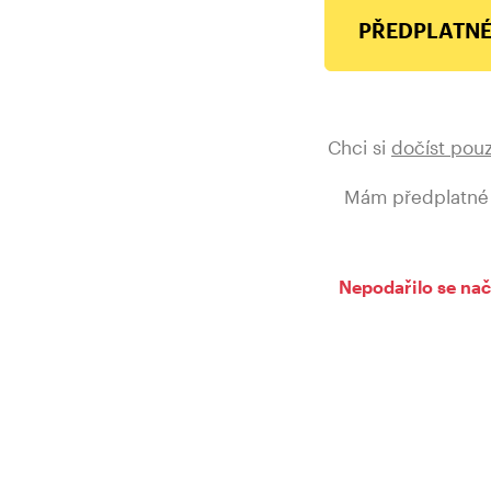
Spočítali jsme, že Praze by trvalo asi 26
PŘEDPLATNÉ
z úplné tmy. A to si nikdo nezkoušel v reá
Řada subjektů kritické infrastruktury má 
všechny automaticky naskočí, málokdo je
Chci si
dočíst pou
a skladované palivo většinou vystačí jen 
Mám předplatné
alespoň 72 hodin. Všichni příliš spoléhají
jenomže to je fatální omyl, protože složk
Do tří dnů se nám do ulic vrátí obsah kan
Nepodařilo se nač
Bohužel se ukázalo, že systém není počet
se s takovou hrozbou vypořádal. Z cvičen
odsouhlasilo zastupitelstvo hlavního města 
mělo jít do Bezpečnostní rady státu. Bohu
plánování označil naprosto nepochopiteln
protizákonné, a tak se většina z našich 