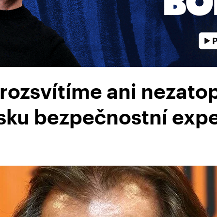
erozsvítíme ani nezatop
esku bezpečnostní exp