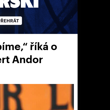
íme,“ říká o
ert Andor