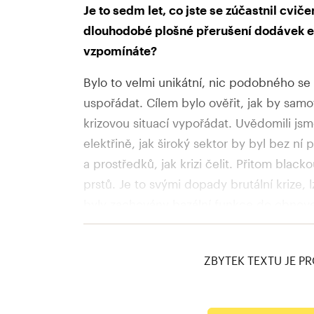
Je to sedm let, co jste se zúčastnil cvič
dlouhodobé plošné přerušení dodávek ele
vzpomínáte?
Bylo to velmi unikátní, nic podobného se
uspořádat. Cílem bylo ověřit, jak by sam
krizovou situací vypořádat. Uvědomili jsm
elektřině, jak široký sektor by byl bez ní 
a prostředků, jak krizi čelit. Přitom black
prstů. Je to svými dopady brutální krize, 
byly zachovány bazální funkce do obnove
Co z cvičení vyplynulo?
ZBYTEK TEXTU JE PR
Uvedu několik čísel. V Praze máte asi 10 
150 tisíc cestujících a v domácnostech 15
neví, kde jsou. Ve službě je ale jenom asi