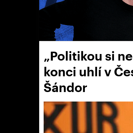
„Politikou si n
konci uhlí v Č
Šándor