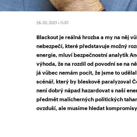
26. 02. 2021 • 11:57
Blackout je reálná hrozba a my na něj v
nebezpečí, které představuje možný roz
energie, mluví bezpečnostní analytik An
výhoda, že na rozdíl od povodní se na ně
já vůbec nemám pocit, že jsme to udělali
scénář, který by bleskově paralyzoval Č
není dobrý nápad hazardovat s naší energ
předmět malicherných politických taha
ovzduší, ale musíme hledat kompromisy