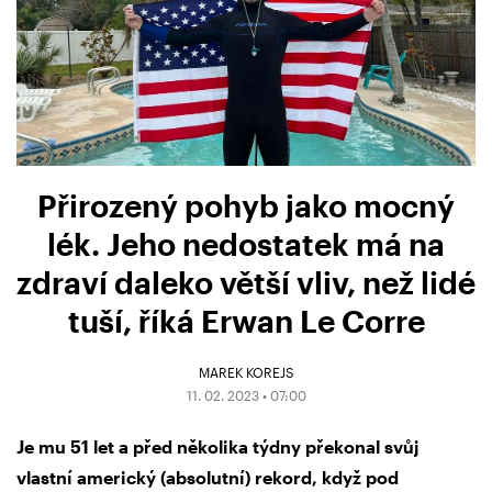
Přirozený pohyb jako mocný
lék. Jeho nedostatek má na
zdraví daleko větší vliv, než lidé
tuší, říká Erwan Le Corre
MAREK KOREJS
11. 02. 2023 • 07:00
Je mu 51 let a před několika týdny překonal svůj
vlastní americký (absolutní) rekord,
když pod