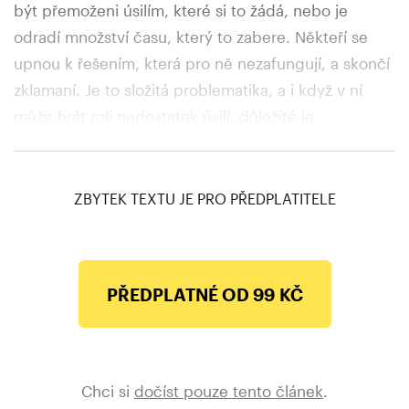
být přemoženi úsilím, které si to žádá, nebo je
odradí množství času, který to zabere. Někteří se
upnou k řešením, která pro ně nezafungují, a skončí
zklamaní. Je to složitá problematika, a i když v ní
může hrát roli nedostatek úsilí, důležité je
i prostředí, v němž se lidé pohybují, jejich okolí,
psychologie, systém podpory atd.
ZBYTEK TEXTU JE PRO PŘEDPLATITELE
PŘEDPLATNÉ OD 99 KČ
Chci si
dočíst pouze tento článek
.