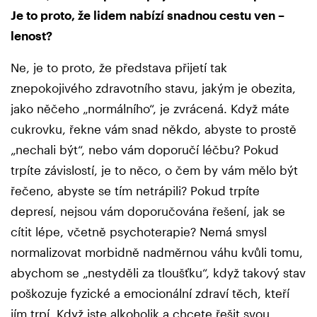
Je to proto, že lidem nabízí snadnou cestu ven –
lenost?
Ne, je to proto, že představa přijetí tak
znepokojivého zdravotního stavu, jakým je obezita,
jako něčeho „normálního“, je zvrácená. Když máte
cukrovku, řekne vám snad někdo, abyste to prostě
„nechali být“, nebo vám doporučí léčbu? Pokud
trpíte závislostí, je to něco, o čem by vám mělo být
řečeno, abyste se tím netrápili? Pokud trpíte
depresí, nejsou vám doporučována řešení, jak se
cítit lépe, včetně psychoterapie? Nemá smysl
normalizovat morbidně nadměrnou váhu kvůli tomu,
abychom se „nestyděli za tloušťku“, když takový stav
poškozuje fyzické a emocionální zdraví těch, kteří
jím trpí. Když jste alkoholik a chcete řešit svou