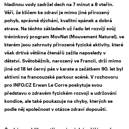
hladinou vody zadržel dech na 7 minut a 8 vteřin
.
Věří, že klíčem ke zdraví je mimo jiné přirozený
pohyb, správné dýchání, kvalitní spánek a dobrá
strava. Na těchto základech už řadu let rozvíjí svůj
tréninkový program MovNat (Mouvement Naturel), ve
kterém jsou zahrnuty přirozené fyzické aktivity, které
však drtivá většina čtenářů zažila naposledy v
dětství. Světoběžník, narozený ve Francii, drží mimo
jiné od 18 let černý pás v karate a začátkem 90. let byl
aktivní na francouzské parkour scéně. V rozhovoru
pro INFO.CZ Erwan Le Corre poskytuje svou
představu o zdravém fyzickém rozvoji a udržování
kondice, ale také poukazuje na chyby, kterých se
podle něj společnost v otázce zdraví dopouští.