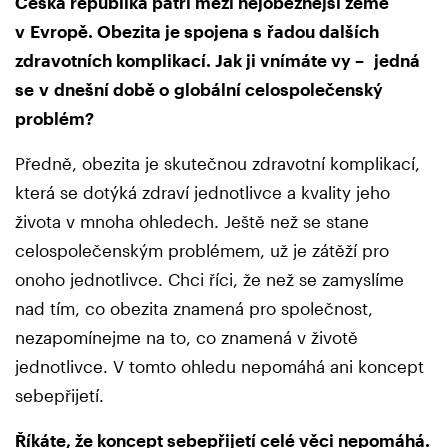
Česká republika patří mezi nejobéznější země
v Evropě. Obezita je spojena s řadou dalších
zdravotních komplikací. Jak ji vnímáte vy – jedná
se v dnešní době o globální celospolečenský
problém?
Předně, obezita je skutečnou zdravotní komplikací,
která se dotýká zdraví jednotlivce a kvality jeho
života v mnoha ohledech. Ještě než se stane
celospolečenským problémem, už je zátěží pro
onoho jednotlivce. Chci říci, že než se zamyslíme
nad tím, co obezita znamená pro společnost,
nezapomínejme na to, co znamená v životě
jednotlivce. V tomto ohledu nepomáhá ani koncept
sebepřijetí.
Říkáte, že koncept sebepřijetí celé věci nepomáhá.