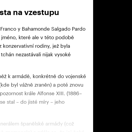
ista na vzestupu
o Franco y Bahamonde Salgado Pardo
é jméno, které ale v této podobě
konzervativní rodiny, jež byla
 tchán nezastávali nijak vysoké
něž k armádě, konkrétně do vojenské
kde byl vážně zraněn) a poté znovu
ozornost krále Alfonse XIII. (1886–
e stal – do jisté míry – jeho
enerálem španělské armády (což
ě znamenalo) a zdálo se, že jej čeká