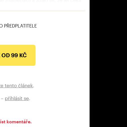
druhé republiky v roce 1931 sice
roce 1936 ale přišel rozhodující zvrat.
O PŘEDPLATITELE
 OD 99 KČ
ze tento článek
.
 –
přihlásit se
.
íst komentáře.