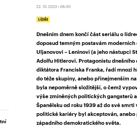
22. 10. 2023 • 06:00
LÍDŘI
Dnešním dnem končí část seriálu o lídre
doposud temným postavám moderních dě
Uljanovovi – Leninovi (a jeho nástupci S
Adolfu Hitlerovi. Protagonistu dnešního
diktátora Franciska Franka, řadí mnozí h
do téže skupiny, anebo přinejmenším na 
byla nepoměrně složitější, o čemž vypoví
výše zmíněných politických gangsterů 
Španělsku od roku 1939 až do své smrti 
politické kariéry byl akceptován, anebo
tní
západního demokratického světa.