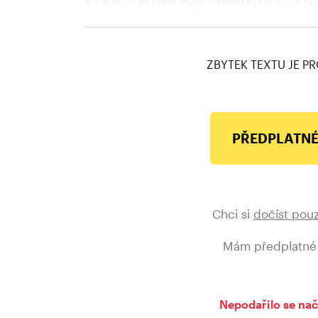
velkolepá kariéra. Pád monarchie a vznik 
Frankův vzestup dočasně (po)zastavily, v 
ZBYTEK TEXTU JE PR
PŘEDPLATNÉ
Chci si
dočíst pou
Mám předplatné
Nepodařilo se nač