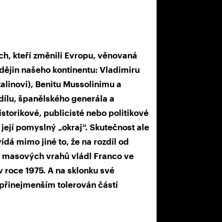
ch, kteří změnili Evropu, věnovaná
jin našeho kontinentu: Vladimiru
talinovi), Benitu Mussolinimu a
 dílu, španělského generála a
istorikové, publicisté nebo politikové
její pomyslný „okraj“. Skutečnost ale
dá mimo jiné to, že na rozdíl od
a masových vrahů vládl Franco ve
v roce 1975. A na sklonku své
 přinejmenším tolerován částí