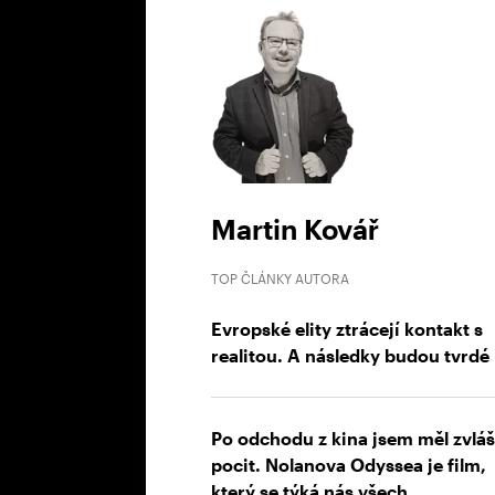
Martin Kovář
TOP ČLÁNKY AUTORA
Evropské elity ztrácejí kontakt s
realitou. A následky budou tvrdé
Po odchodu z kina jsem měl zvláš
pocit. Nolanova Odyssea je film,
který se týká nás všech