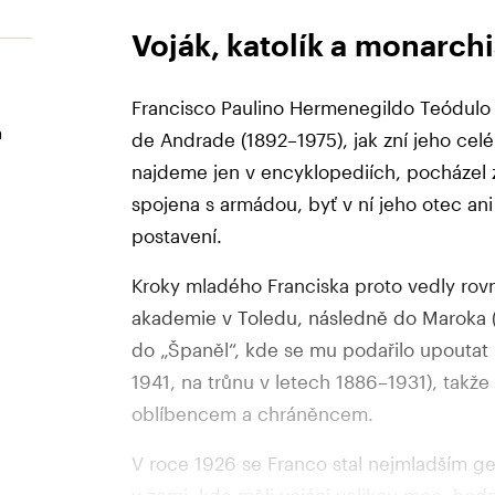
Voják, katolík a monarch
Francisco Paulino Hermenegildo Teódul
a
de Andrade (1892–1975), jak zní jeho cel
najdeme jen v encyklopediích, pocházel z 
spojena s armádou, byť v ní jeho otec ani
postavení.
Kroky mladého Franciska proto vedly rov
akademie v Toledu, následně do Maroka (
do „Španěl“, kde se mu podařilo upoutat p
1941, na trůnu v letech 1886–1931), takže s
oblíbencem a chráněncem.
V roce 1926 se Franco stal nejmladším g
v zemi, kde měli vojáci velikou moc, hodn