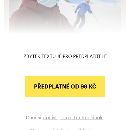
Evropa se pře o zákaz lyžování kvůli covidu.
Likvidační, zní z Česka
ZBYTEK TEXTU JE PRO PŘEDPLATITELE
PŘEDPLATNÉ OD 99 KČ
Chci si
dočíst pouze tento článek
.