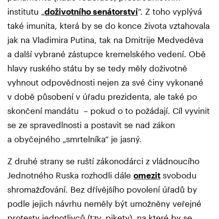
institutu „
doživotního senátorství
“. Z toho vyplývá
také imunita, která by se do konce života vztahovala
jak na Vladimira Putina, tak na Dmitrije Medveděva
a další vybrané zástupce kremelského vedení. Obě
hlavy ruského státu by se tedy měly doživotně
vyhnout odpovědnosti nejen za své činy vykonané
v době působení v úřadu prezidenta, ale také po
skončení mandátu – pokud o to požádají. Cíl vyvinit
se ze spravedlnosti a postavit se nad zákon
a obyčejného „smrtelníka“ je jasný.
Z druhé strany se ruští zákonodárci z vládnoucího
Jednotného Ruska rozhodli dále
omezit
svobodu
shromažďování. Bez dřívějšího povolení úřadů by
podle jejich návrhu neměly být umožněny veřejné
protesty jednotlivců (tzv. pikety), na které by se