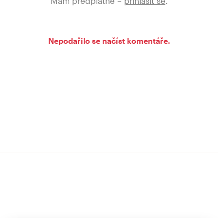
Mám předplatné –
přihlásit se
.
Nepodařilo se načíst komentáře.