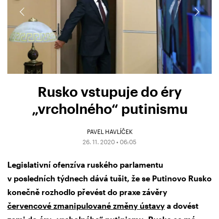
Rusko vstupuje do éry
„vrcholného“ putinismu
PAVEL HAVLÍČEK
26. 11. 2020 • 06:05
Legislativní ofenzíva ruského parlamentu
v posledních týdnech dává tušit, že se Putinovo Rusko
konečně rozhodlo převést do praxe závěry
červencové zmanipulované změny ústavy
a dovést