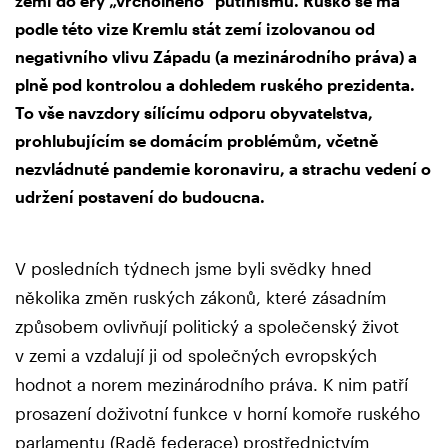
zemi do éry „vrcholného“ putinismu. Rusko se má
podle této vize Kremlu stát zemí izolovanou od
negativního vlivu Západu (a mezinárodního práva) a
plně pod kontrolou a dohledem ruského prezidenta.
To vše navzdory sílícímu odporu obyvatelstva,
prohlubujícím se domácím problémům, včetně
nezvládnuté pandemie koronaviru, a strachu vedení o
udržení postavení do budoucna.
V posledních týdnech jsme byli svědky hned
několika změn ruských zákonů, které zásadním
způsobem ovlivňují politický a společenský život
v zemi a vzdalují ji od společných evropských
hodnot a norem mezinárodního práva. K nim patří
prosazení doživotní funkce v horní komoře ruského
parlamentu (Radě federace) prostřednictvím