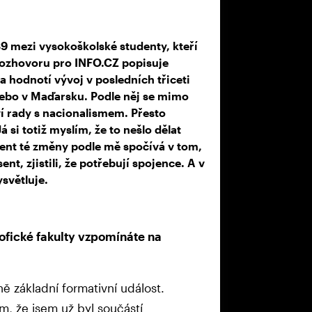
89 mezi vysokoškolské studenty, kteří
 rozhovoru pro INFO.CZ popisuje
a hodnotí vývoj v posledních třiceti
 nebo v Maďarsku. Podle něj se mimo
eví rady s nacionalismem. Přesto
 si totiž myslím, že to nešlo dělat
oment té změny podle mě spočívá v tom,
ent, zjistili, že potřebují spojence. A v
ysvětluje.
sofické fakulty vzpomínáte na
 základní formativní událost.
m, že jsem už byl součástí