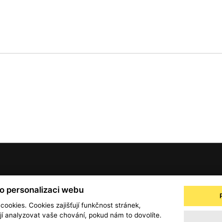
© 2001 — 2026 Copyright CMI News a dodavatelé obsahu. |
Cookies
ro personalizaci webu
a
Zpracování osobních údajů - registrovaní a předplatitelé
Zpracování osobních úd
 cookies. Cookies zajišťují funkčnost stránek,
 analyzovat vaše chování, pokud nám to dovolíte.
Obchodní podmínky
office@info.cz