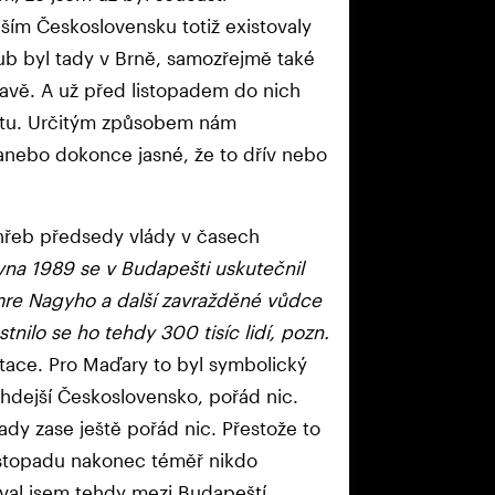
ším Československu totiž existovaly
b byl tady v Brně, samozřejmě také
slavě. A už před listopadem do nich
entu. Určitým způsobem nám
anebo dokonce jasné, že to dřív nebo
hřeb předsedy vlády v časech
rvna 1989 se v Budapešti uskutečnil
mre Nagyho a další zavražděné vůdce
nilo se ho tehdy 300 tisíc lidí, pozn.
itace. Pro Maďary to byl symbolický
hdejší Československo, pořád nic.
ady zase ještě pořád nic. Přestože to
 listopadu nakonec téměř nikdo
oval jsem tehdy mezi Budapeští,