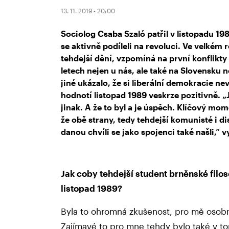
13. 11. 2019 • 20:00
Sociolog Csaba Szaló patřil v listopadu 19
se aktivně podíleli na revoluci. Ve velkém
tehdejší dění, vzpomíná na první konflikty 
letech nejen u nás, ale také na Slovensku
jiné ukázalo, že si liberální demokracie n
hodnotí listopad 1989 veskrze pozitivně. „Já
jinak. A že to byl a je úspěch. Klíčový m
že obě strany, tedy tehdejší komunisté i dis
danou chvíli se jako spojenci také našli,“ v
Jak coby tehdejší student brněnské filo
listopad 1989?
Byla to ohromná zkušenost, pro mě osobně
Zajímavé to pro mne tehdy bylo také v to