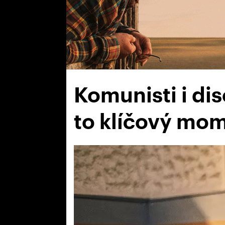
Komunisti i dis
to klíčový mom