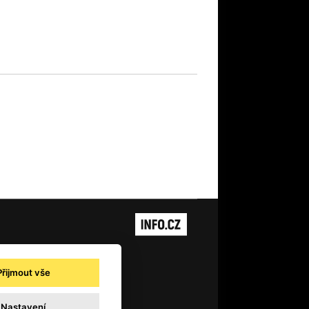
Přijmout vše
ajů pro novinářské a další účely
Nastavení