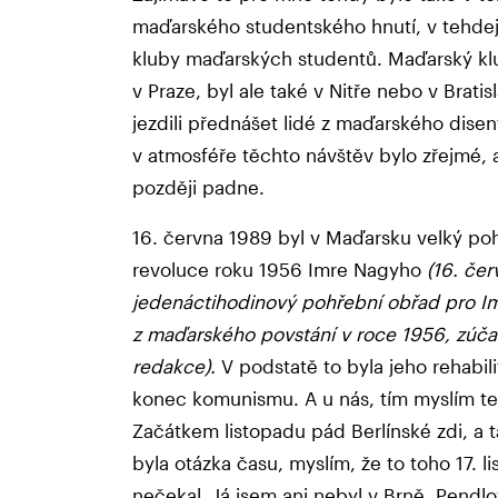
maďarského studentského hnutí, v tehdej
kluby maďarských studentů. Maďarský klu
v Praze, byl ale také v Nitře nebo v Brati
jezdili přednášet lidé z maďarského dis
v atmosféře těchto návštěv bylo zřejmé, 
později padne.
16. června 1989 byl v Maďarsku velký po
revoluce roku 1956 Imre Nagyho
(16. če
jedenáctihodinový pohřební obřad pro I
z maďarského povstání v roce 1956, zúčast
redakce).
V podstatě to byla jeho rehabil
konec komunismu. A u nás, tím myslím te
Začátkem listopadu pád Berlínské zdi, a t
byla otázka času, myslím, že to toho 17.
nečekal. Já jsem ani nebyl v Brně. Pendl