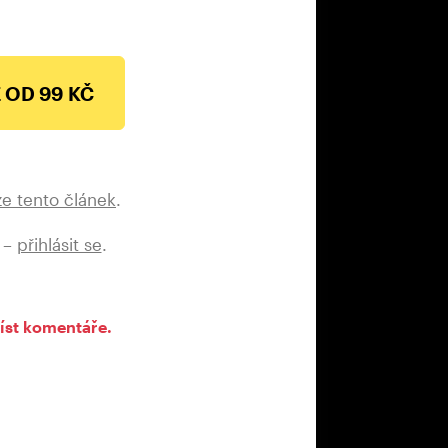
 OD 99 KČ
ze tento článek
.
 –
přihlásit se
.
íst komentáře.