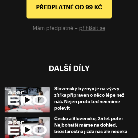
PŘEDPLATNÉ OD 99 KČ
Mám předplatné –
přihlásit se
DALŠÍ DÍLY
Slovenský byznys je na výzvy
zítřka připraven o něco lépe než
náš. Nejen proto teď nesmíme
polevit
Česko a Slovensko, 25 let poté:
Nejbohatší máme na dohled,
bezstarostná jízda nás ale nečeká