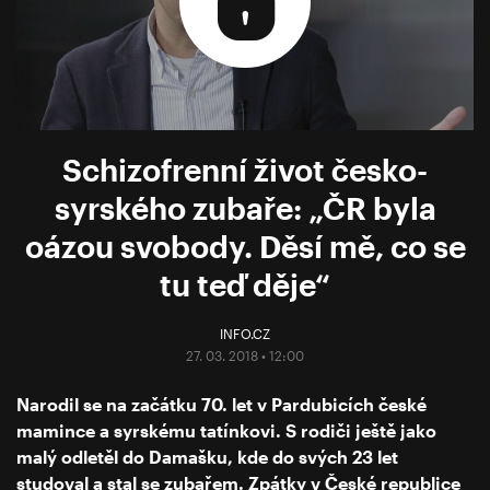
Schizofrenní život česko-
syrského zubaře: „ČR byla
oázou svobody. Děsí mě, co se
tu teď děje“
INFO.CZ
27. 03. 2018 • 12:00
Narodil se na začátku 70. let v Pardubicích české
mamince a syrskému tatínkovi. S rodiči ještě jako
malý odletěl do Damašku, kde do svých 23 let
studoval a stal se zubařem. Zpátky v České republice