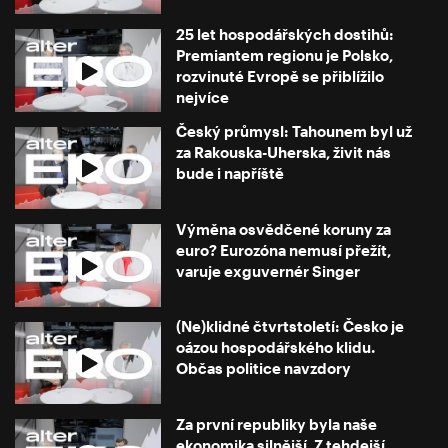
25 let hospodářských dostihů:
Premiantem regionu je Polsko,
rozvinuté Evropě se přiblížilo
nejvíce
Český průmysl: Tahounem byl už
za Rakouska-Uherska, živit nás
bude i napříště
Výměna osvědčené koruny za
euro? Eurozóna nemusí přežít,
varuje exguvernér Singer
(Ne)klidné čtvrtstoletí: Česko je
oázou hospodářského klidu.
Občas politice navzdory
Za první republiky byla naše
ekonomika silnější. Z tehdejší