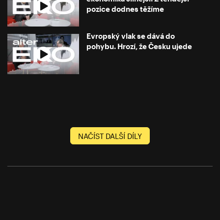
pozice dodnes těžíme
Evropský vlak se dává do
pohybu. Hrozí, že Česku ujede
NAČÍST DALŠÍ DÍLY