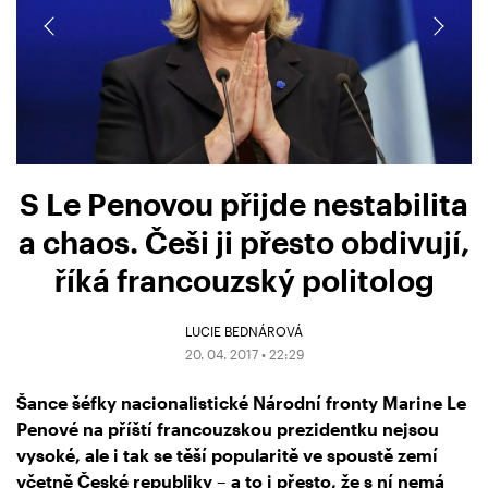
S Le Penovou přijde nestabilita
a chaos. Češi ji přesto obdivují,
říká francouzský politolog
LUCIE BEDNÁROVÁ
20. 04. 2017 • 22:29
Šance šéfky nacionalistické Národní fronty Marine Le
Penové na příští francouzskou prezidentku nejsou
vysoké, ale i tak se těší popularitě ve spoustě zemí
včetně České republiky – a to i přesto, že s ní nemá