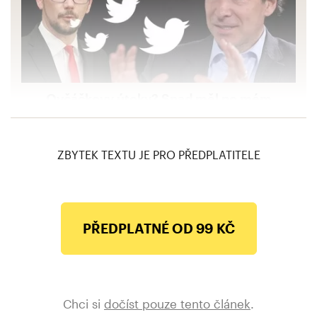
Ovčáčkovy útoky? Snad měl po mém
odchodu veselé narozeniny. Říká bývalý
veslvyslanec USA Schapiro
ZBYTEK TEXTU JE PRO PŘEDPLATITELE
PŘEDPLATNÉ OD 99 KČ
Chci si
dočíst pouze tento článek
.