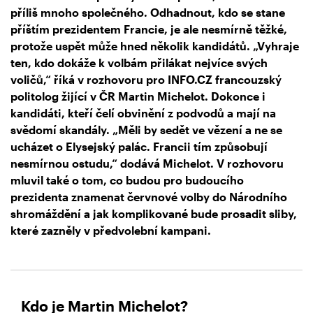
příliš mnoho společného. Odhadnout, kdo se stane
příštím prezidentem Francie, je ale nesmírně těžké,
protože uspět může hned několik kandidátů. „Vyhraje
ten, kdo dokáže k volbám přilákat nejvíce svých
voličů,“ říká v rozhovoru pro INFO.CZ francouzský
politolog žijící v ČR Martin Michelot. Dokonce i
kandidáti, kteří čelí obvinění z podvodů a mají na
svědomí skandály. „Měli by sedět ve vězení a ne se
ucházet o Elysejský palác. Francii tím způsobují
nesmírnou ostudu,“ dodává Michelot. V rozhovoru
mluvil také o tom, co budou pro budoucího
prezidenta znamenat červnové volby do Národního
shromáždění a jak komplikované bude prosadit sliby,
které zazněly v předvolební kampani.
Kdo je Martin Michelot?