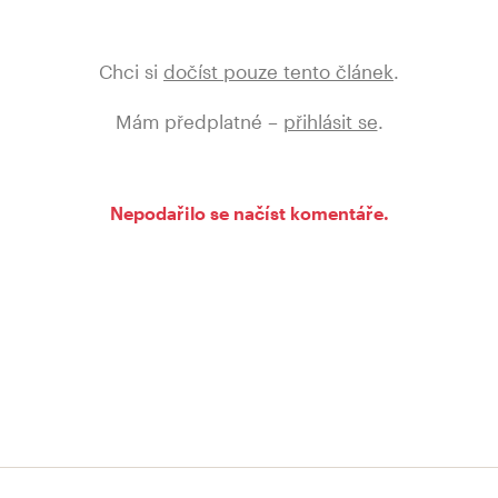
Chci si
dočíst pouze tento článek
.
Mám předplatné –
přihlásit se
.
Nepodařilo se načíst komentáře.