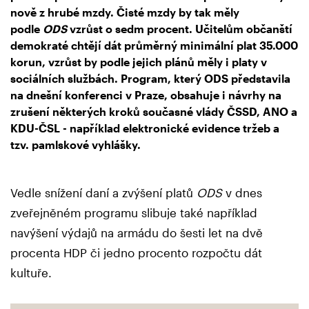
nově z hrubé mzdy. Čisté mzdy by tak měly
podle
ODS
vzrůst o sedm procent. Učitelům občanští
demokraté chtějí dát průměrný minimální plat 35.000
korun, vzrůst by podle jejich plánů měly i platy v
sociálních službách. Program, který
ODS
představila
na dnešní konferenci v Praze, obsahuje i návrhy na
zrušení některých kroků současné vlády ČSSD, ANO a
KDU-ČSL - například elektronické evidence tržeb a
tzv. pamlskové vyhlášky.
Vedle snížení daní a zvýšení platů
ODS
v dnes
zveřejněném programu slibuje také například
navýšení výdajů na armádu do šesti let na dvě
procenta HDP či jedno procento rozpočtu dát
kultuře.