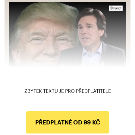
Schapiro: V Bílém domě za Trumpa vládne
chaos, je nepředvídatelný. Válka je možnost
ZBYTEK TEXTU JE PRO PŘEDPLATITELE
PŘEDPLATNÉ OD 99 KČ