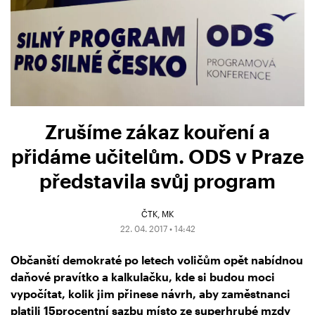
Zrušíme zákaz kouření a
přidáme učitelům. ODS v Praze
představila svůj program
ČTK
MK
22. 04. 2017 • 14:42
Občanští demokraté po letech voličům opět nabídnou
daňové pravítko a kalkulačku, kde si budou moci
vypočítat, kolik jim přinese návrh, aby zaměstnanci
platili 15procentní sazbu místo ze superhrubé mzdy