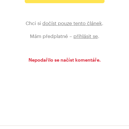
Chci si
dočíst pouze tento článek
.
Mám předplatné –
přihlásit se
.
Nepodařilo se načíst komentáře.