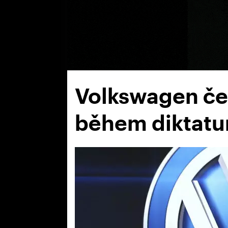
Volkswagen čel
během diktatury