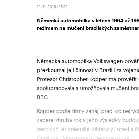
12. 11. 2016 • 16:12
Německá automobilka v letech 1964 až 19
režimem na mučení brazilských zaměstna
Německá automobilka Volkswagen pověřila
přezkoumal její činnost v Brazílii za voje
Profesor Christopher Kopper má prověřit 
spolupracovala a umožňovala mučení braz
BBC.
Kopper podle firmy zahájí práci co nejrych
zabere zhruba rok a jeho výsledky budou
temných let vojenské diktatury," uvedla 
Christine Hohmannová-Dennhardtová.