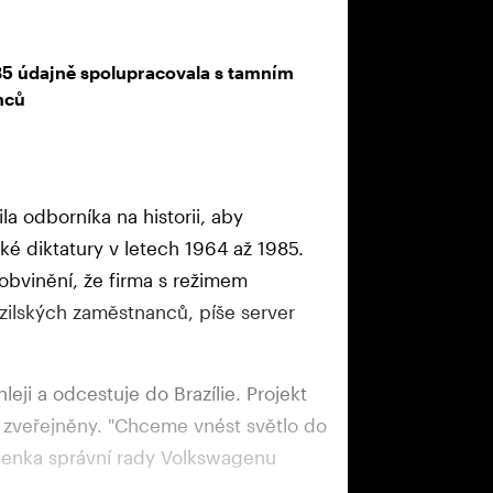
85 údajně spolupracovala s tamním
nců
 odborníka na historii, aby
nské diktatury v letech 1964 až 1985.
obvinění, že firma s režimem
ilských zaměstnanců, píše server
leji a odcestuje do Brazílie. Projekt
 zveřejněny. "Chceme vnést světlo do
členka správní rady Volkswagenu