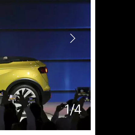
1
/
4