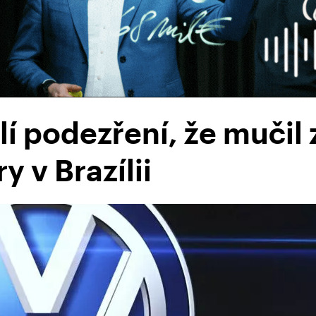
í podezření, že muči
 v Brazílii