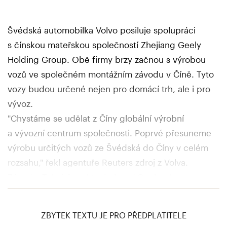
Švédská automobilka Volvo posiluje spolupráci
s čínskou mateřskou společností Zhejiang Geely
Holding Group. Obě firmy brzy začnou s výrobou
vozů ve společném montážním závodu v Číně. Tyto
vozy budou určené nejen pro domácí trh, ale i pro
vývoz.
"Chystáme se udělat z Číny globální výrobní
a vývozní centrum společnosti. Poprvé přesuneme
výrobu určitých vozů ze Švédská do Číny v celém
rozsahu," řekl agentuře Reuters zdroj z Volva.
Závod v Tchaj-čou, který vlastní Geely, ale
provozovat ho bude Volvo, by měl zahájit výrobu
v tomto čtvrtletí. Závod by měl vyrábět převážně
ZBYTEK TEXTU JE PRO PŘEDPLATITELE
malé vozy určené pro domácí trh i pro vývoz.