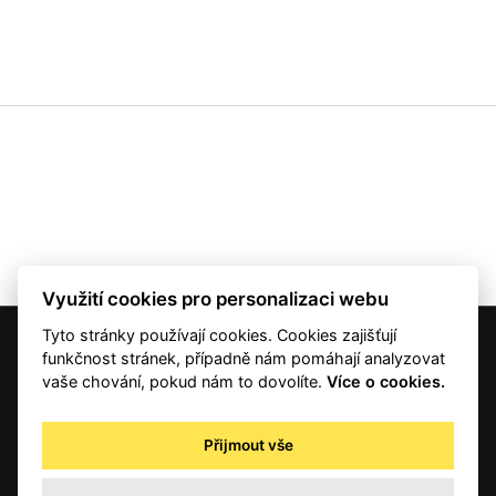
Využití cookies pro personalizaci webu
Tyto stránky používají cookies. Cookies zajišťují
© 2001 — 2026 Copyright CMI News a dodavatelé obsahu. |
Cookies
funkčnost stránek, případně nám pomáhají analyzovat
Kontakt
vaše chování, pokud nám to dovolíte.
Více o cookies.
RSS
Autorská práva
Přijmout vše
Zpracování osobních údajů - registrovaní a předplatitelé
Zpracování osobních údajů pro novinářské a další účely