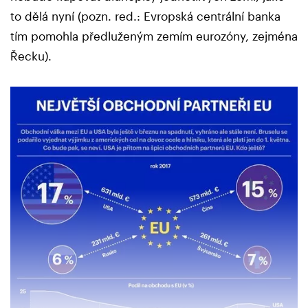
to dělá nyní (pozn. red.: Evropská centrální banka
tím pomohla předluženým zemím eurozóny, zejména
Řecku).