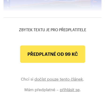
Obchodní partneři EU
ZBYTEK TEXTU JE PRO PŘEDPLATITELE
PŘEDPLATNÉ OD 99 KČ
Chci si
dočíst pouze tento článek
.
Mám předplatné –
přihlásit se
.