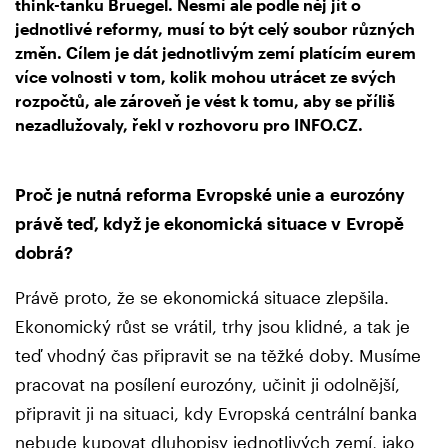
think-tanku Bruegel. Nesmí ale podle něj jít o
jednotlivé reformy, musí to být celý soubor různých
změn. Cílem je dát jednotlivým zemí platícím eurem
více volnosti v tom, kolik mohou utrácet ze svých
rozpočtů, ale zároveň je vést k tomu, aby se příliš
nezadlužovaly, řekl v rozhovoru pro INFO.CZ.
Proč je nutná reforma Evropské unie a eurozóny
právě teď, když je ekonomická situace v Evropě
dobrá?
Právě proto, že se ekonomická situace zlepšila.
Ekonomický růst se vrátil, trhy jsou klidné, a tak je
teď vhodný čas připravit se na těžké doby. Musíme
pracovat na posílení eurozóny, učinit ji odolnější,
připravit ji na situaci, kdy Evropská centrální banka
nebude kupovat dluhopisy jednotlivých zemí, jako