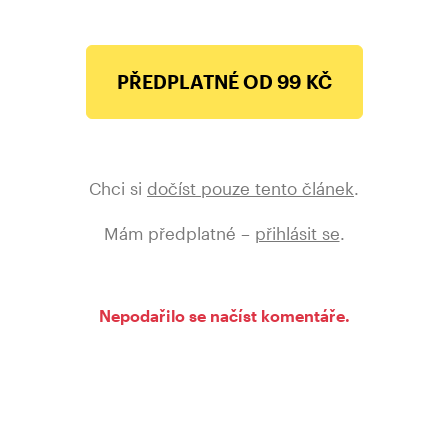
PŘEDPLATNÉ OD 99 KČ
Chci si
dočíst pouze tento článek
.
Mám předplatné –
přihlásit se
.
Nepodařilo se načíst komentáře.