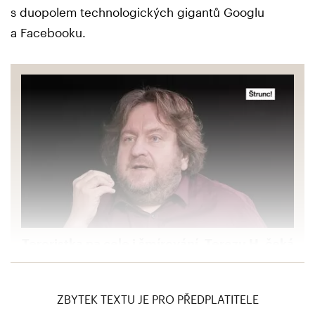
s duopolem technologických gigantů Googlu
a Facebooku.
Teroristka na cele i šmírování. Terezu H. čeká
přeplněný pákistánský kriminál, míní
Novotný
ZBYTEK TEXTU JE PRO PŘEDPLATITELE