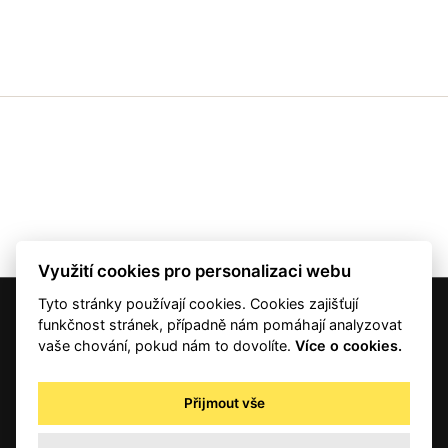
Využití cookies pro personalizaci webu
Tyto stránky používají cookies. Cookies zajišťují
© 2001 — 2026 Copyright CMI News a dodavatelé obsahu. |
Cookies
funkčnost stránek, případně nám pomáhají analyzovat
Kontakt
vaše chování, pokud nám to dovolíte.
Více o cookies.
RSS
Autorská práva
Přijmout vše
Zpracování osobních údajů - registrovaní a předplatitelé
Zpracování osobních údajů pro novinářské a další účely