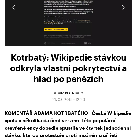
Kotrbatý: Wikipedie stávkou
odkryla vlastní pokrytectví a
hlad po penězích
ADAM KOTRBATÝ
21. 03. 2019 • 12:20
KOMENTÁŘ ADAMA KOTRBATÉHO | Česká Wikipedie
spolu s několika dalšími verzemi této populární
otevřené encyklopedie spustila ve čtvrtek jednodenní
stávku, kterou protestuje proti možnému přijetí