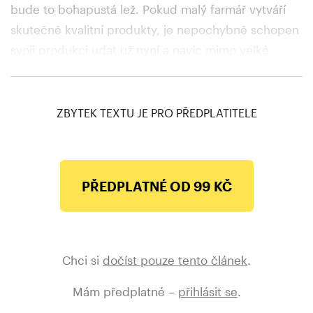
bude to bohapustá lež. Pokud malý farmář vytváří
skutečně kvalitní produkty, je nepochybně schopen
svoji produkci udat už nyní a navíc mimo velké
obchodní řetězce, které nedokáže v požadovaném
objemu zásobit, natož s nimi jednat o ceně.
ZBYTEK TEXTU JE PRO PŘEDPLATITELE
PŘEDPLATNÉ OD 99 KČ
Chci si
dočíst pouze tento článek
.
Mám předplatné –
přihlásit se
.