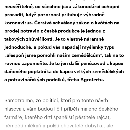
neuvěřitelné, co všechno jsou zákonodárci schopni
prosadit, když pozornost přitahuje výhradně
koronavirus. Čerstvě schválený zákon o kvótách na
prodej potravin z české produkce je jednou z
takových zhůvěřilostí. Je to vlastně náramně
jednoduché, a pokud vás napadají myšlenky typu
„alespoň jsme pomohli našim zemědělcům“, tak na to
rovnou zapomeňte. Je to jen další penězovod z kapes
daňového poplatníka do kapes velkých zemědělských
a potravinářských podniků, třeba Agrofertu.
Samozřejmě, že politici, kteří pro tento návrh
hlasovali, vám budou líčit příběh malého českého
farmáře, kterého drtí španělští pěstitelé rajčat,
němečtí mlékaři a polští chovatelé dobytka, ale