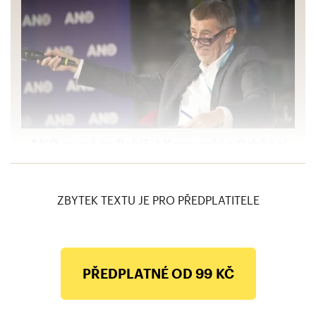
ANO rovná se Babiš. I Kaczynski a Orbán si
před ním musejí připadat jako břídilové, říká
Kunštát
ZBYTEK TEXTU JE PRO PŘEDPLATITELE
PŘEDPLATNÉ OD 99 KČ