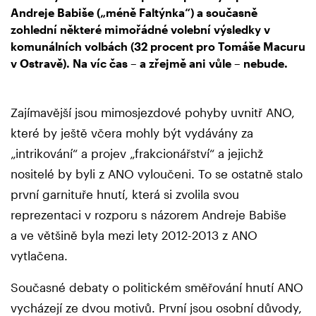
Andreje Babiše („méně Faltýnka“) a současně
zohlední některé mimořádné volební výsledky v
komunálních volbách (32 procent pro Tomáše Macuru
v Ostravě). Na víc čas – a zřejmě ani vůle – nebude.
Zajímavější jsou mimosjezdové pohyby uvnitř ANO,
které by ještě včera mohly být vydávány za
„intrikování“ a projev „frakcionářství“ a jejichž
nositelé by byli z ANO vyloučeni. To se ostatně stalo
první garnituře hnutí, která si zvolila svou
reprezentaci v rozporu s názorem Andreje Babiše
a ve většině byla mezi lety 2012-2013 z ANO
vytlačena.
Současné debaty o politickém směřování hnutí ANO
vycházejí ze dvou motivů. První jsou osobní důvody,