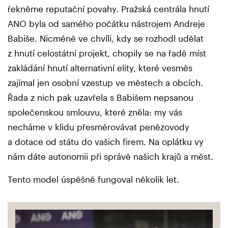
řekněme reputační povahy. Pražská centrála hnutí
ANO byla od samého počátku nástrojem Andreje
Babiše. Nicméně ve chvíli, kdy se rozhodl udělat
z hnutí celostátní projekt, chopily se na řadě míst
zakládání hnutí alternativní elity, které vesměs
zajímal jen osobní vzestup ve městech a obcích.
Řada z nich pak uzavřela s Babišem nepsanou
společenskou smlouvu, které zněla: my vás
necháme v klidu přesměrovávat penězovody
a dotace od státu do vašich firem. Na oplátku vy
nám dáte autonomii při správě našich krajů a měst.
Tento model úspěšně fungoval několik let.