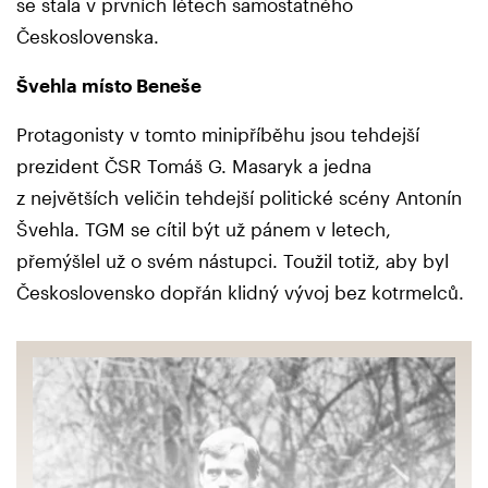
se stala v prvních létech samostatného
Československa.
Švehla místo Beneše
Protagonisty v tomto minipříběhu jsou tehdejší
prezident ČSR Tomáš G. Masaryk a jedna
z největších veličin tehdejší politické scény Antonín
Švehla. TGM se cítil být už pánem v letech,
přemýšlel už o svém nástupci. Toužil totiž, aby byl
Československo dopřán klidný vývoj bez kotrmelců.