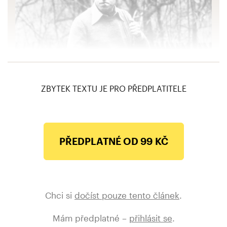
Kde si dnes můžete připomenout pět let od
úmrtí Václava Havla?
ZBYTEK TEXTU JE PRO PŘEDPLATITELE
PŘEDPLATNÉ OD 99 KČ
Chci si
dočíst pouze tento článek
.
Mám předplatné –
přihlásit se
.