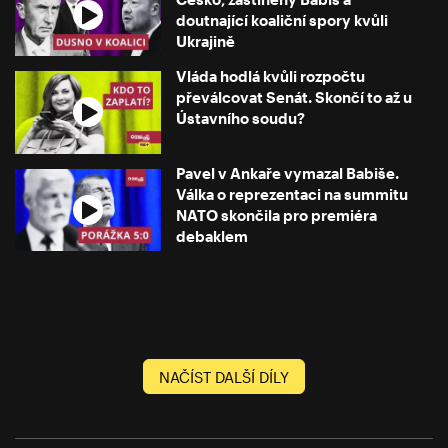
doutnající koaliční spory kvůli
Ukrajině
Vláda hodlá kvůli rozpočtu
převálcovat Senát. Skončí to až u
Ústavního soudu?
Pavel v Ankaře vymazal Babiše.
Válka o reprezentaci na summitu
NATO skončila pro premiéra
debaklem
NAČÍST DALŠÍ DÍLY