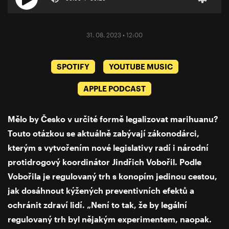
31. 08. 2023 • 12:00
SPOTIFY
YOUTUBE MUSIC
APPLE PODCAST
Mělo by Česko v určité formě legalizovat marihuanu?
Touto otázkou se aktuálně zabývají zákonodárci,
kterým s vytvořením nové legislativy radí i národní
protidrogový koordinátor Jindřich Vobořil. Podle
Vobořila je regulovaný trh s konopím jedinou cestou,
jak dosáhnout kýžených preventivních efektů a
ochránit zdraví lidí. „Není to tak, že by legální
regulovaný trh byl nějakým experimentem, naopak.