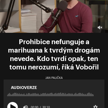
Prohibice nefunguje a
marihuana k tvrdým drogám
nevede. Kdo tvrdí opak, ten
tomu nerozumí, říká Vobořil
JAN PALIČKA
AUDIOVERZE
00:00
30:10