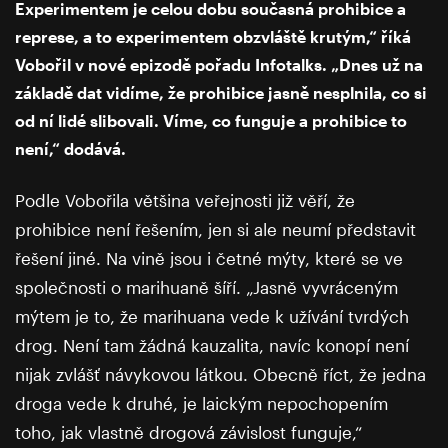
Experimentem je celou dobu současná prohibice a
represe, a to experimentem obzvláště krutým,“ říká
Vobořil v nové epizodě pořadu Infotalks. „Dnes už na
základě dat vidíme, že prohibice jasně nesplnila, co si
od ní lidé slibovali. Víme, co funguje a prohibice to
není,“ dodává.
Podle Vobořila většina veřejnosti již věří, že
prohibice není řešením, jen si ale neumí představit
řešení jiné. Na vině jsou i četné mýty, které se ve
společnosti o marihuaně šíří. „Jasně vyvráceným
mýtem je to, že marihuana vede k užívání tvrdých
drog. Není tam žádná kauzalita, navíc konopí není
nijak zvlášť návykovou látkou. Obecně říct, že jedna
droga vede k druhé, je laickým nepochopením
toho, jak vlastně drogová závislost funguje,“