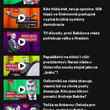
Kdo hlídá stát, ten je opozice. 108
hlasů ve Sněmovně postupně
vypíná brzdné systémy
demokracie
Tři důvody, proč Babišova vláda
potřebuje válku s Hradem
Papalášství na silnici i vůči
prezidentovi. Narazí vláda u
Ústavního soudu stejně jako na
„ípáku“?
Odborníků se vláda zbavuje,
vlastní lidi na vlivné posty
dosazuje. Kdo jsou klíčoví
poradci Andreje Babiše?
Tečka za Ankarou: Ostuda pro
Česko, zastíněný Babiš a