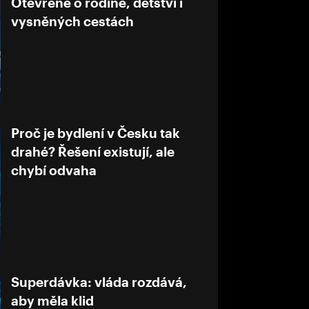
Otevřeně o rodině, dětství i
vysněných cestách
Proč je bydlení v Česku tak
drahé? Řešení existují, ale
chybí odvaha
Superdávka: vláda rozdává,
aby měla klid