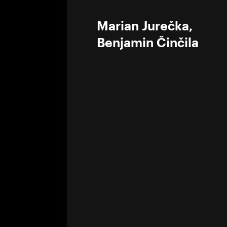
0%
Marian Jurečka
,
Benjamin Činčila