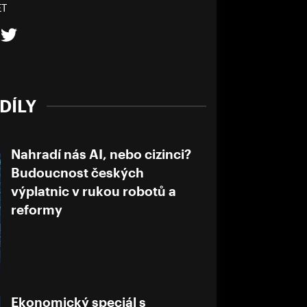
ET
DÍLY
Nahradí nás AI, nebo cizinci?
Budoucnost českých
výplatnic v rukou robotů a
reformy
Ekonomický speciál s