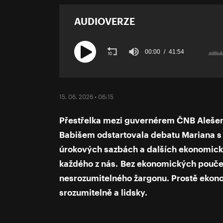
AUDIOVERZE
00:00
41:54
Volume
90%
15. 06. 2026 • 06:15
Přestřelka mezi guvernérem ČNB Aleš
Babišem odstartovala debatu Mariana s 
úrokových sazbách a dalších ekonomický
každého z nás. Bez ekonomických pouček
nesrozumitelného žargonu. Prostě ekon
srozumitelně a lidsky.