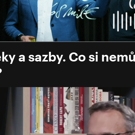
éky a sazby. Co si nemů
?