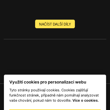
NAČÍST DALŠÍ DÍLY
Využití cookies pro personalizaci webu
Tyto stránky používají cookies. Cookies zajišťují
© 2001 — 2026 Copyright CMI News a dodavatelé obsahu. |
Cookies
funkčnost stránek, případně nám pomáhají analyzovat
Kontakt
vaše chování, pokud nám to dovolíte.
Více o cookies.
RSS
Autorská práva