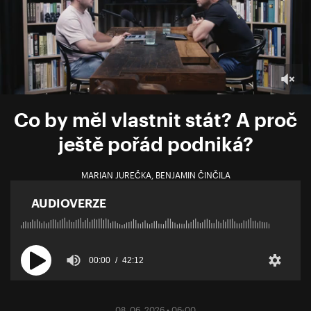
Co by měl vlastnit stát? A proč
ještě pořád podniká?
MARIAN JUREČKA
,
BENJAMIN ČINČILA
AUDIOVERZE
00:00
42:12
08. 06. 2026 • 06:00