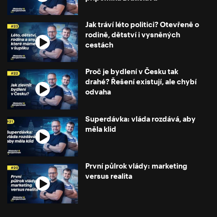
Jak tráví léto politici? Otevřeně o
rodině, dětství i vysněných
cestách
Proč je bydlení v Česku tak
drahé? Řešení existují, ale chybí
odvaha
Superdávka: vláda rozdává, aby
měla klid
První půlrok vlády: marketing
versus realita