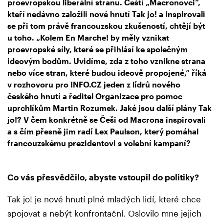
proevropskou liberální stranu. Čeští „Macronovci“,
kteří nedávno založili nové hnutí Tak jo! a inspirovali
se při tom právě francouzskou zkušeností, chtějí být
u toho. „Kolem En Marche! by měly vznikat
proevropské síly, které se přihlásí ke společným
ideovým bodům. Uvidíme, zda z toho vznikne strana
nebo více stran, které budou ideově propojené,“ říká
v rozhovoru pro INFO.CZ jeden z lídrů nového
českého hnutí a ředitel Organizace pro pomoc
uprchlíkům Martin Rozumek. Jaké jsou další plány Tak
jo!? V čem konkrétně se Češi od Macrona inspirovali
a s čím přesně jim radí Lex Paulson, který pomáhal
francouzskému prezidentovi s volební kampaní?
Co vás přesvědčilo, abyste vstoupil do politiky?
Tak jo! je nové hnutí plné mladých lidí, které chce
spojovat a nebýt konfrontační. Oslovilo mne jejich