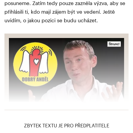
posuneme. Zatím tedy pouze zazněla výzva, aby se
přihlásili ti, kdo mají zájem být ve vedení. Ještě
uvidím, o jakou pozici se budu ucházet.
Zdraví a štěstí si za peníze nekoupíte, říká
zakladatel Dobrého anděla Sýkora
ZBYTEK TEXTU JE PRO PŘEDPLATITELE