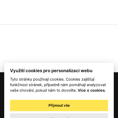
Využití cookies pro personalizaci webu
Tyto stránky používají cookies. Cookies zajišťují
© 2001 — 2026 Copyright CMI News a dodavatelé obsahu. |
Cookies
funkčnost stránek, případně nám pomáhají analyzovat
Kontakt
vaše chování, pokud nám to dovolíte.
Více o cookies.
RSS
Autorská práva
Přijmout vše
Zpracování osobních údajů - registrovaní a předplatitelé
Zpracování osobních údajů pro novinářské a další účely