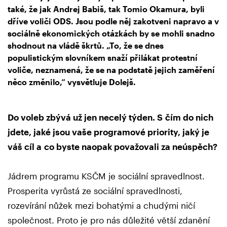
také, že jak Andrej Babiš, tak Tomio Okamura, byli
dříve voliči ODS. Jsou podle něj zakotveni napravo a v
sociálně ekonomických otázkách by se mohli snadno
shodnout na vládě škrtů. „To, že se dnes
populistickým slovníkem snaží přilákat protestní
voliče, neznamená, že se na podstatě jejich zaměření
něco změnilo,“ vysvětluje Dolejš.
Do voleb zbývá už jen necelý týden. S čím do nich
jdete, jaké jsou vaše programové priority, jaký je
váš cíl a co byste naopak považovali za neúspěch?
Jádrem programu KSČM je sociální spravedlnost.
Prosperita vyrůstá ze sociální spravedlnosti,
rozevírání nůžek mezi bohatými a chudými ničí
společnost. Proto je pro nás důležité větší zdanění