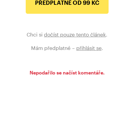
PŘEDPLATNÉ OD 99 KČ
Chci si
dočíst pouze tento článek
.
Mám předplatné –
přihlásit se
.
Nepodařilo se načíst komentáře.