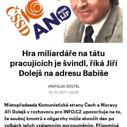
Hra miliardáře na tátu
pracujících je švindl, říká Jiří
Dolejš na adresu Babiše
VRATISLAV DOSTÁL
15. 10. 2017 • 22:30
Místopředseda Komunistické strany Čech a Moravy
Jiří Dolejš v rozhovoru pro INFO.CZ upozorňuje na to,
že souboj kmotrů s oligarchy může skončit den po
volbách jejich vzájemným porozuměním. Připomíná