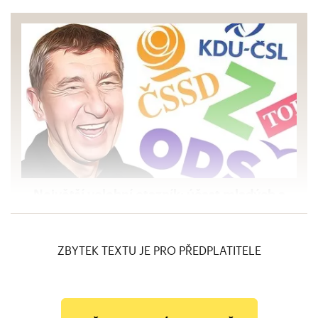
Největší volební otazník: účast mladých a
úspěch protestních stran, říká sociolog
Daniel Prokop
ZBYTEK TEXTU JE PRO PŘEDPLATITELE