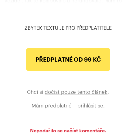
vozidel, tak to kolabovalo a nefungovalo. Nám to
funguje. Někteří tomu samozřejmě nevěřili, tak se to
teď snaží doběhnout,“ doplnil Babiš.
ZBYTEK TEXTU JE PRO PŘEDPLATITELE
PŘEDPLATNÉ OD 99 KČ
Chci si
dočíst pouze tento článek
.
Mám předplatné –
přihlásit se
.
Nepodařilo se načíst komentáře.