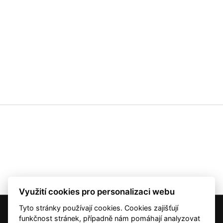
Využití cookies pro personalizaci webu
Tyto stránky používají cookies. Cookies zajišťují
© 2001 — 2026 Copyright CMI News a dodavatelé obsahu. |
Cookies
funkčnost stránek, případně nám pomáhají analyzovat