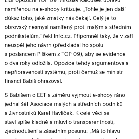
namířenou na e-shopy kritizuje. „Tohle je jen další
důkaz toho, jaké zmatky nás čekají. Celý je to
obrovský nesmysl namířený proti malým a středním
podnikatelům,“ řekl Info.cz. Připomněl taky, že v zaří
neuspěl jeho návrh (předkládal ho spolu
s poslancem Plíškem z TOP 09), aby se evidence
o dva roky odložila. Opozice tehdy argumentovala
nepřipraveností systému, proti čemuž se ministr
financí Babiš ohrazoval.
S Babišem o EET a záměru vyjmout e-shopy ráno
jednal šéf Asociace malých a středních podniků
a živnostníků Karel Havlíček. K celé věci se
staví spíše kladně a mluví o transparentnosti,
zjednodušení a zásadním posunu: „Má to hlavu