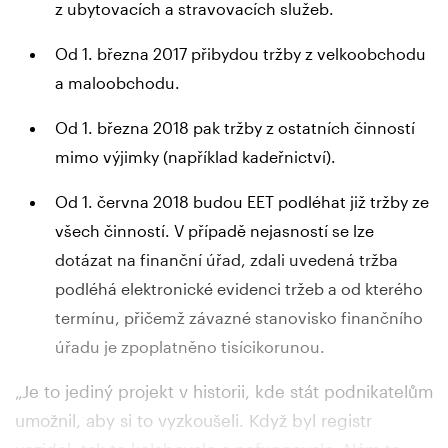
z ubytovacích a stravovacích služeb.
Od 1. března 2017 přibydou tržby z velkoobchodu
a maloobchodu.
Od 1. března 2018 pak tržby z ostatních činností
mimo výjimky (například kadeřnictví).
Od 1. června 2018 budou EET podléhat již tržby ze
všech činností. V případě nejasností se lze
dotázat na finanční úřad, zdali uvedená tržba
podléhá elektronické evidenci tržeb a od kterého
termínu, přičemž závazné stanovisko finančního
úřadu je zpoplatněno tisícikorunou.
„Je to jediný projekt v historii, kde stát podnikatelům
umožnil, aby si to vyzkoušeli. Když byl registr