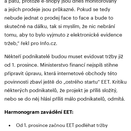
a patu, protože e-shopy jsou dnes monitorovány
a jejich prodeje jsou průkazné. Pokud se tedy
nebude jednat o prodej face to face a bude to
skutečně na dálku, tak si myslím, že nic nebrání
tomu, aby to bylo vyjmuto z elektronické evidence
tržeb,“ řekl pro Info.cz.
Někteří podnikatelé budou muset evidovat tržby již
od 1. prosince. Ministerstvo financí nejspíš stihne
připravit úpravu, která internetové obchody této
povinnosti zbaví ještě do „ostrého startu“ EET. Kritiku
některých podnikatelů, že projekt je příliš složitý,
nebo se do něj hlásí příliš málo podnikatelů, odmítá.
Harmonogram zavádění EET:
Od 1. prosince začnou EET podléhat tržby