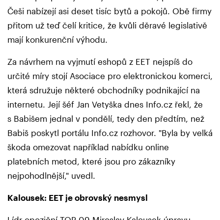
Češi nabízejí asi deset tisíc bytů a pokojů. Obě firmy
přitom už teď čelí kritice, že kvůli děravé legislativě
mají konkurenční výhodu.
Za návrhem na vyjmutí eshopů z EET nejspíš do
určité míry stojí Asociace pro elektronickou komerci,
která sdružuje některé obchodníky podnikající na
internetu. Její šéf Jan Vetyška dnes Info.cz řekl, že
s Babišem jednal v pondělí, tedy den předtím, než
Babiš poskytl portálu Info.cz rozhovor. "Byla by velká
škoda omezovat například nabídku online
platebních metod, které jsou pro zákazníky
nejpohodlnější," uvedl.
Kalousek: EET je obrovský nesmysl
Lídr opoziční TOP 09 Miroslav Kalousek úpravu