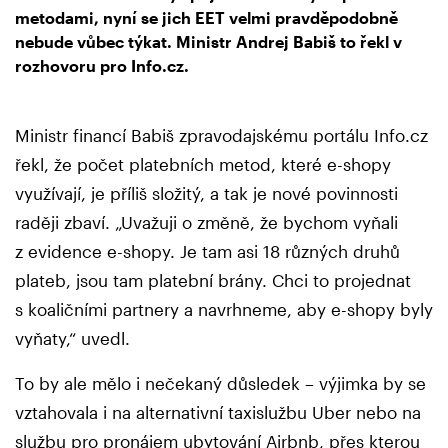
metodami, nyní se jich EET velmi pravděpodobně
nebude vůbec týkat. Ministr Andrej Babiš to řekl v
rozhovoru pro Info.cz.
Ministr financí Babiš zpravodajskému portálu Info.cz
řekl, že počet platebních metod, které e-shopy
využívají, je příliš složitý, a tak je nové povinnosti
raději zbaví. „Uvažuji o změně, že bychom vyňali
z evidence e-shopy. Je tam asi 18 různých druhů
plateb, jsou tam platební brány. Chci to projednat
s koaličními partnery a navrhneme, aby e-shopy byly
vyňaty,“ uvedl.
To by ale mělo i nečekaný důsledek – výjimka by se
vztahovala i na alternativní taxislužbu Uber nebo na
službu pro pronájem ubytování Airbnb, přes kterou