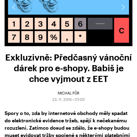
Exkluzivně: Předčasný vánoční
dárek pro e-shopy. Babiš je
chce vyjmout z EET
MICHAL PŮR
23. 11. 2016 • 07:00
Spory o to, zda by internetové obchody měly spadat
do elektronické evidence tržeb, spějí k nečekanému
rozuzlení. Zatímco dosud se zdálo, že e-shopy budou
muset evidovat tržby spojené s některými platebními