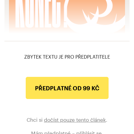
Sobotkův soudný den: Proč se dnes nejspíš
oficiálně potvrdí jeho konec v čele ČSSD
ZBYTEK TEXTU JE PRO PŘEDPLATITELE
PŘEDPLATNÉ OD 99 KČ
Chci si
dočíst pouze tento článek
.
Mám předplatné –
přihlásit se
.