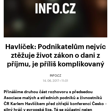
Havlíček: Podnikatelům nejvíc
ztěžuje život zákon o dani z
příjmu, je příliš komplikovaný
INFO.CZ
14. 06. 2017 • 11:01
Přinášíme druhou část rozhovoru s předsedou
Asociace malých a středních podniků a živnostníků
ČR Karlem Havlíčkem před zítřejší konferencí Česko –
silný hráč v evropské lize. Té se zúčastní nejen