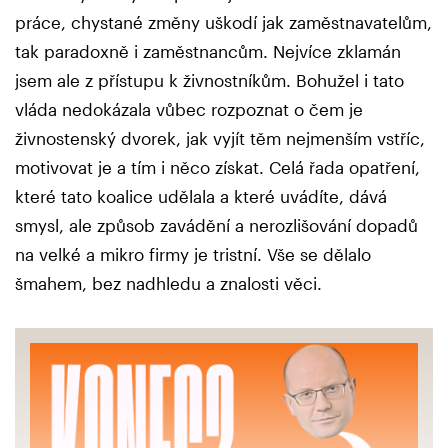
práce, chystané změny uškodí jak zaměstnavatelům,
tak paradoxně i zaměstnancům. Nejvíce zklamán
jsem ale z přístupu k živnostníkům. Bohužel i tato
vláda nedokázala vůbec rozpoznat o čem je
živnostenský dvorek, jak vyjít těm nejmenším vstříc,
motivovat je a tím i něco získat. Celá řada opatření,
které tato koalice udělala a které uvádíte, dává
smysl, ale způsob zavádění a nerozlišování dopadů
na velké a mikro firmy je tristní. Vše se dělalo
šmahem, bez nadhledu a znalosti věci.