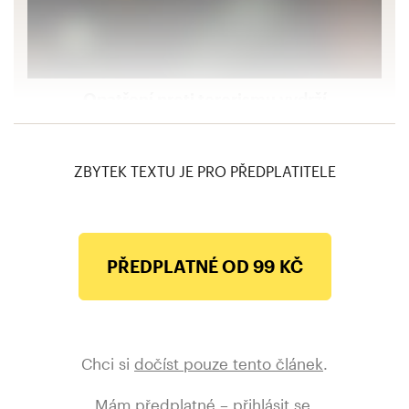
Opatření proti terorismu vydrží
přinejmenším do pátku. Policie se zaměří
hlavně na obchodní centra
ZBYTEK TEXTU JE PRO PŘEDPLATITELE
PŘEDPLATNÉ OD 99 KČ
Chci si
dočíst pouze tento článek
.
Mám předplatné –
přihlásit se
.