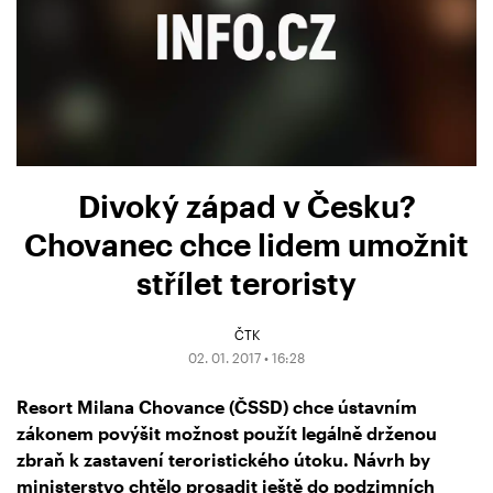
Divoký západ v Česku?
Chovanec chce lidem umožnit
střílet teroristy
ČTK
02. 01. 2017 • 16:28
Resort Milana Chovance (ČSSD) chce ústavním
zákonem povýšit možnost použít legálně drženou
zbraň k zastavení teroristického útoku. Návrh by
ministerstvo chtělo prosadit ještě do podzimních