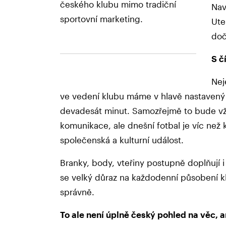
českého klubu mimo tradiční
Nav
sportovní marketing.
Ute
doč
S č
Neje
ve vedení klubu máme v hlavě nastavený t
devadesát minut. Samozřejmě to bude vžd
komunikace, ale dnešní fotbal je víc než k
společenská a kulturní událost.
Branky, body, vteřiny postupně doplňují
se velký důraz na každodenní působení kl
správně.
To ale není úplně český pohled na věc, 