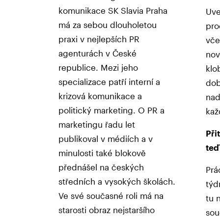
komunikace SK Slavia Praha
Uve
má za sebou dlouholetou
pro
praxi v nejlepších PR
vče
agenturách v České
nov
republice. Mezi jeho
klo
specializace patří interní a
dob
krizová komunikace a
nad
politický marketing. O PR a
kaž
marketingu řadu let
Při
publikoval v médiích a v
teď
minulosti také blokově
přednášel na českých
Prá
středních a vysokých školách.
týd
Ve své současné roli má na
tu 
starosti obraz nejstaršího
sou