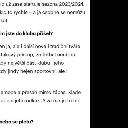
íc už zase startuje sezona 2023/2024.
klo to rychle – a já osobně se nemůžu
kat.
ím jste do klubu přišel?
n já, ale i další nové i tradiční tváře
akový přístup, že fotbal není jen
y největší část klubu i jeho
dy jindy nejen sportovní, ale i
 i emoce a přesah mimo zápas. Klade
ubu a jeho odkaz. A za mě je to tak
anebo se pletu?