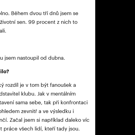
aplno. Během dvou tří dnů jsem se
i životní sen. 99 procent z nich to
li.
bu jsem nastoupil od dubna.
ilo?
ký rozdíl je v tom být fanoušek a
dstavitel klubu. Jak v mentálním
tavení sama sebe, tak při konfrontaci
ohledem zevnitř a ve výsledku i
nčí. Začal jsem si například daleko víc
it práce všech lidí, kteří tady jsou.