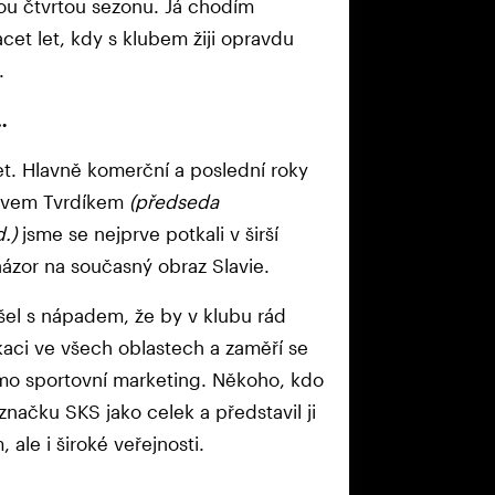
ou čtvrtou sezonu. Já chodím
cet let, kdy s klubem žiji opravdu
.
…
t. Hlavně komerční a poslední roky
slavem Tvrdíkem
(předseda
.)
jsme se nejprve potkali v širší
názor na současný obraz Slavie.
išel s nápadem, že by v klubu rád
kaci ve všech oblastech a zaměří se
imo sportovní marketing. Někoho, kdo
značku SKS jako celek a představil ji
le i široké veřejnosti.