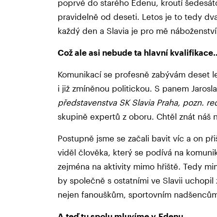
poprvé do starého Edenu, kroutí šedesát
pravidelně od deseti. Letos je to tedy dva
každý den a Slavia je pro mě náboženství
Což ale asi nebude ta hlavní kvalifikace
Komunikací se profesně zabývám deset le
i již zmíněnou politickou. S panem Jaro
představenstva SK Slavia Praha, pozn. red
skupině expertů z oboru. Chtěl znát náš 
Postupně jsme se začali bavit víc a on př
viděl člověka, který se podívá na komuni
zejména na aktivity mimo hřiště. Tedy m
by společně s ostatními ve Slavii uchopil 
nejen fanouškům, sportovním nadšencům, a
A teď tu spolu mluvíme v Edenu…