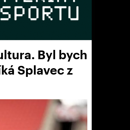
kultura. Byl bych
íká Splavec z