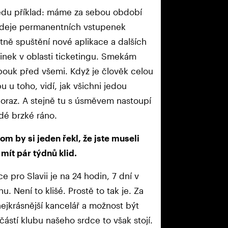
du příklad: máme za sebou období
deje permanentních vstupenek
tně spuštění nové aplikace a dalších
inek v oblasti ticketingu. Smekám
bouk před všemi. Když je člověk celou
u u toho, vidí, jak všichni jedou
oraz. A stejně tu s úsměvem nastoupí
dé brzké ráno.
tom by si jeden řekl, že jste museli
 mít pár týdnů klid.
ce pro Slavii je na 24 hodin, 7 dní v
nu. Není to klišé. Prostě to tak je. Za
nejkrásnější kancelář a možnost být
částí klubu našeho srdce to však stojí.