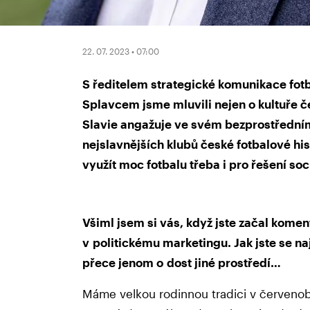
22. 07. 2023 • 07:00
S ředitelem strategické komunikace fot
Splavcem jsme mluvili nejen o kultuře če
Slavie angažuje ve svém bezprostředním 
nejslavnějších klubů české fotbalové his
využít moc fotbalu třeba i pro řešení s
Všiml jsem si vás, když jste začal koment
v politickému marketingu. Jak jste se naj
přece jenom o dost jiné prostředí…
Máme velkou rodinnou tradici v červenobí