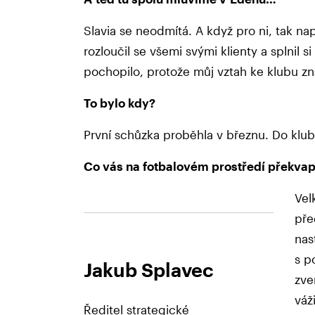
Slavia se neodmítá. A když pro ni, tak n
rozloučil se všemi svými klienty a splnil s
pochopilo, protože můj vztah ke klubu zna
To bylo kdy?
První schůzka proběhla v březnu. Do klu
Co vás na fotbalovém prostředí překvap
Vel
pře
nas
s p
Jakub Splavec
zve
váž
Ředitel strategické