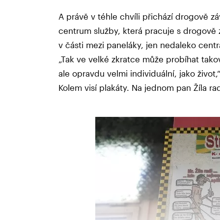
A právě v téhle chvíli přichází drogově záv
centrum služby, která pracuje s drogově z
v části mezi paneláky, jen nedaleko centr
„Tak ve velké zkratce může probíhat takov
ale opravdu velmi individuální, jako živo
Kolem visí plakáty. Na jednom pan Žíla r