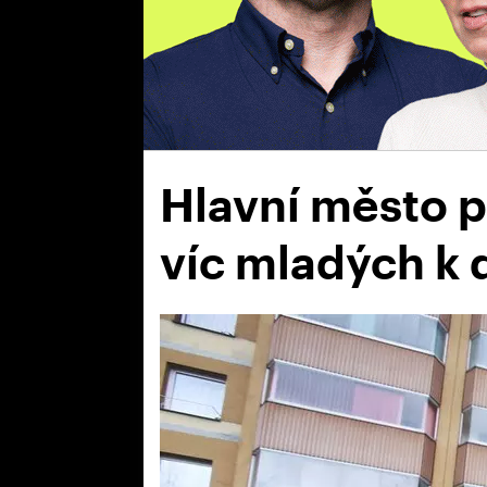
Hlavní město p
víc mladých k