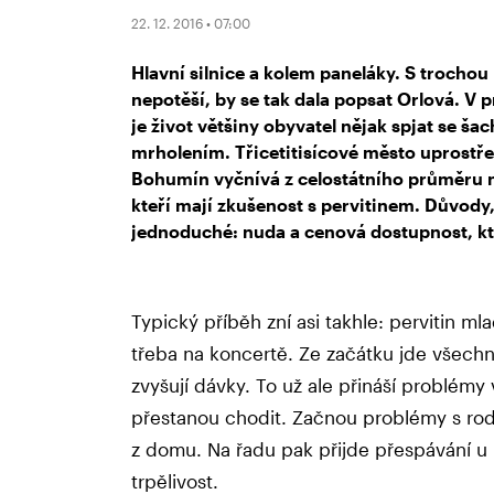
22. 12. 2016 • 07:00
Hlavní silnice a kolem paneláky. S trochou
nepotěší, by se tak dala popsat Orlová. V
je život většiny obyvatel nějak spjat se š
mrholením. Třicetitisícové město uprostře
Bohumín vyčnívá z celostátního průměru n
kteří mají zkušenost s pervitinem. Důvody, p
jednoduché: nuda a cenová dostupnost, kte
Typický příběh zní asi takhle: pervitin ml
třeba na koncertě. Ze začátku jde všec
zvyšují dávky. To už ale přináší problémy
přestanou chodit. Začnou problémy s rodi
z domu. Na řadu pak přijde přespávání u
trpělivost.