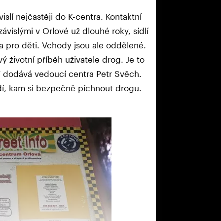
islí nejčastěji do K-centra. Kontaktní
ávislými v Orlové už dlouhé roky, sídlí
a pro děti. Vchody jsou ale oddělené.
ý životní příběh uživatele drog. Je to
t,“ dodává vedoucí centra Petr Svěch.
adí, kam si bezpečně píchnout drogu.