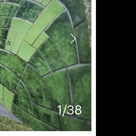
1
/
38