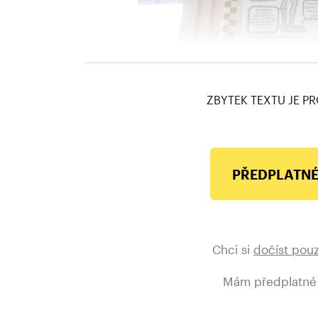
orlová
ZBYTEK TEXTU JE PR
PŘEDPLATNÉ
Chci si
dočíst pou
Mám předplatné