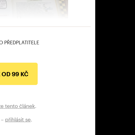
O PŘEDPLATITELE
 OD 99 KČ
ze tento článek
.
 –
přihlásit se
.