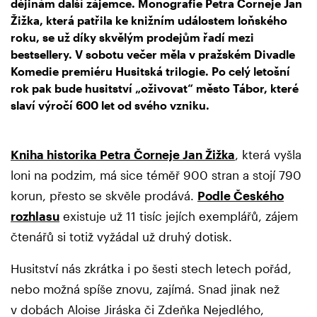
dějinám další zájemce. Monografie Petra Čorneje Jan
Žižka, která patřila ke knižním událostem loňského
roku, se už díky skvělým prodejům řadí mezi
bestsellery. V sobotu večer měla v pražském Divadle
Komedie premiéru Husitská trilogie. Po celý letošní
rok pak bude husitství „oživovat“ město Tábor, které
slaví výročí 600 let od svého vzniku.
Kniha historika Petra Čorneje Jan Žižka
, která vyšla
loni na podzim, má sice téměř 900 stran a stojí 790
korun, přesto se skvěle prodává.
Podle Českého
rozhlasu
existuje už 11 tisíc jejích exemplářů, zájem
čtenářů si totiž vyžádal už druhý dotisk.
Husitství nás zkrátka i po šesti stech letech pořád,
nebo možná spíše znovu, zajímá. Snad jinak než
v dobách Aloise Jiráska či Zdeňka Nejedlého,