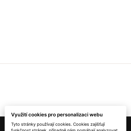
Využití cookies pro personalizaci webu
Tyto stránky používají cookies. Cookies zajišťují
© 2001 — 2026 Copyright CMI News a dodavatelé obsahu. |
Cookies
funkčnost stránek, případně nám pomáhají analyzovat