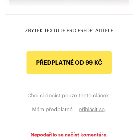
Žižka na 900 stran. Petr Čornej vydává
knihu, která tu 90 let nebyla
ZBYTEK TEXTU JE PRO PŘEDPLATITELE
PŘEDPLATNÉ OD 99 KČ
Chci si
dočíst pouze tento článek
.
Mám předplatné –
přihlásit se
.
Nepodařilo se načíst komentáře.