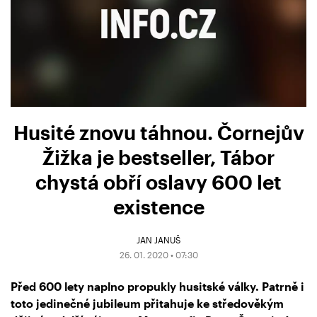
Husité znovu táhnou. Čornejův
Žižka je bestseller, Tábor
chystá obří oslavy 600 let
existence
JAN JANUŠ
26. 01. 2020 • 07:30
Před 600 lety naplno propukly husitské války. Patrně i
toto jedinečné jubileum přitahuje ke středověkým