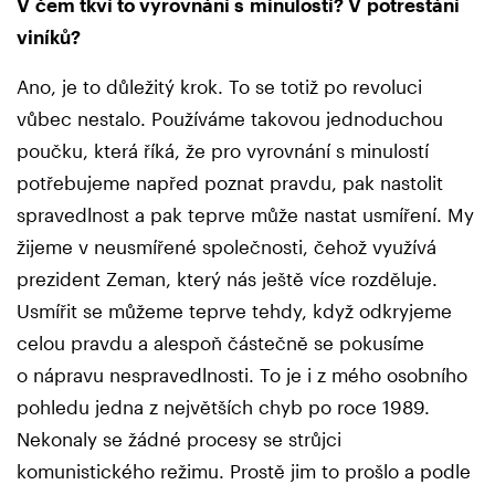
V čem tkví to vyrovnání s minulostí? V potrestání
viníků?
Ano, je to důležitý krok. To se totiž po revoluci
vůbec nestalo. Používáme takovou jednoduchou
poučku, která říká, že pro vyrovnání s minulostí
potřebujeme napřed poznat pravdu, pak nastolit
spravedlnost a pak teprve může nastat usmíření. My
žijeme v neusmířené společnosti, čehož využívá
prezident Zeman, který nás ještě více rozděluje.
Usmířit se můžeme teprve tehdy, když odkryjeme
celou pravdu a alespoň částečně se pokusíme
o nápravu nespravedlnosti. To je i z mého osobního
pohledu jedna z největších chyb po roce 1989.
Nekonaly se žádné procesy se strůjci
komunistického režimu. Prostě jim to prošlo a podle