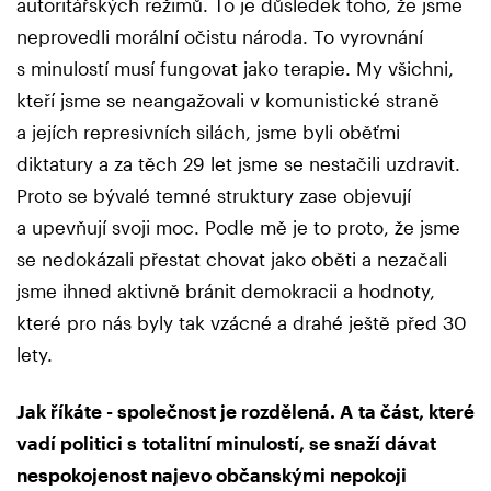
autoritářských režimů. To je důsledek toho, že jsme
neprovedli morální očistu národa. To vyrovnání
s minulostí musí fungovat jako terapie. My všichni,
kteří jsme se neangažovali v komunistické straně
a jejích represivních silách, jsme byli oběťmi
diktatury a za těch 29 let jsme se nestačili uzdravit.
Proto se bývalé temné struktury zase objevují
a upevňují svoji moc. Podle mě je to proto, že jsme
se nedokázali přestat chovat jako oběti a nezačali
jsme ihned aktivně bránit demokracii a hodnoty,
které pro nás byly tak vzácné a drahé ještě před 30
lety.
Jak říkáte - společnost je rozdělená. A ta část, které
vadí politici s totalitní minulostí, se snaží dávat
nespokojenost najevo občanskými nepokoji