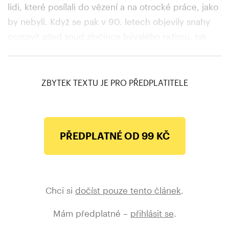
lidi, které posílali do vězení a na otrocké práce, jako
by nebyli. Když se pak v 90. letech objevily snahy
postavit před soud zločince bývalého režimu, tak
tito soudci s pochybnou minulostí své bratry v triku
vždycky chránili.
ZBYTEK TEXTU JE PRO PŘEDPLATITELE
PŘEDPLATNÉ OD 99 KČ
Chci si
dočíst pouze tento článek
.
Mám předplatné –
přihlásit se
.