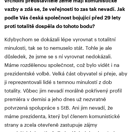
vrcholní představitelé země mají komunistické
vazby a zdá se, že veřejnosti to zas tak nevadí. Jak
podle Vás česká společnost bojující před 29 lety
proti totalitě dospěla do tohoto bodu?
Kdybychom se dokázali lépe vyrovnat s totalitní
minulosti, tak se to nemuselo stát. Tohle je ale
důsledek, že jsme se s ní vyrovnat nedokázali.
Máme rozdělenou společnost, což bylo vidět i na
prezidentské volbě. Velká část obyvatel si přeje, aby
ji reprezentovali lidé s temnou minulostí z dob
totality. Vůbec jim nevadí morálně pokřivený profil
premiéra v demisi a jeho dnes už nezvratně
potvrzená spolupráce s StB. Ani jim nevadí, že
máme prezidenta, který byl členem komunistické
strany a zcela otevřeně zastupuje zájmy