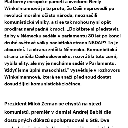
Platformy evropské paměti a svědomí Neely
Winkelmannové je to proto, že Češi neprovedli po
revoluci morální očistu národa, neoznačili
komunistické viníky, a ti se tak mohou nyní opět
prodírat nenápadně k moci.
„D
okážete si představit,
že by v Německu seděla v parlamentu 30 let po konci
druhé světové války nacistická strana NSDAP? To je
absurdní. Ta strana zničila Německo. Komunistická
strana zničila Československo, rozvrátila tuto zemi,
vybila elity, ale my je necháme sedět v Parlamentu.
Vždyť jsme úplní masochisti,
“ vysvětluje v rozhovoru
Winkelmannová, která se snaží před soud dostat
dosud žijící komunistické zločince.
Prezident Miloš Zeman se chystá na sjezd
komunistů, premiér v demisi Andrej Babiš dle
dostupných důkazů spolupracoval s StB. Dva