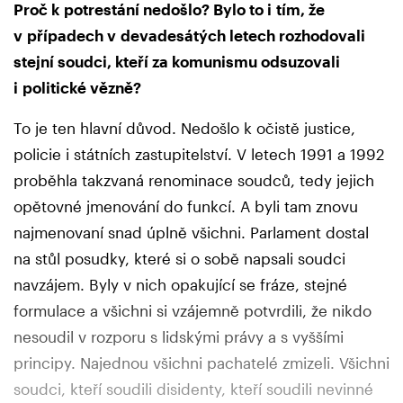
Proč k potrestání nedošlo? Bylo to i tím, že
v případech v devadesátých letech rozhodovali
stejní soudci, kteří za komunismu odsuzovali
i politické vězně?
To je ten hlavní důvod. Nedošlo k očistě justice,
policie i státních zastupitelství. V letech 1991 a 1992
proběhla takzvaná renominace soudců, tedy jejich
opětovné jmenování do funkcí. A byli tam znovu
najmenovaní snad úplně všichni. Parlament dostal
na stůl posudky, které si o sobě napsali soudci
navzájem. Byly v nich opakující se fráze, stejné
formulace a všichni si vzájemně potvrdili, že nikdo
nesoudil v rozporu s lidskými právy a s vyššími
principy. Najednou všichni pachatelé zmizeli. Všichni
soudci, kteří soudili disidenty, kteří soudili nevinné