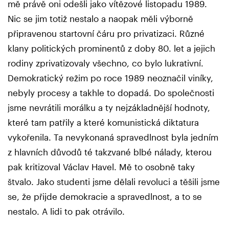
mě právě oni odešli jako vítězové listopadu 1989.
Nic se jim totiž nestalo a naopak měli výborně
připravenou startovní čáru pro privatizaci. Různé
klany politických prominentů z doby 80. let a jejich
rodiny zprivatizovaly všechno, co bylo lukrativní.
Demokratický režim po roce 1989 neoznačil viníky,
nebyly procesy a takhle to dopadá. Do společnosti
jsme nevrátili morálku a ty nejzákladnější hodnoty,
které tam patřily a které komunistická diktatura
vykořenila. Ta nevykonaná spravedlnost byla jedním
z hlavních důvodů té takzvané blbé nálady, kterou
pak kritizoval Václav Havel. Mě to osobně taky
štvalo. Jako studenti jsme dělali revoluci a těšili jsme
se, že přijde demokracie a spravedlnost, a to se
nestalo. A lidi to pak otrávilo.