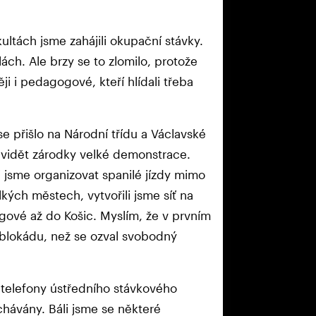
ultách jsme zahájili okupační stávky.
ch. Ale brzy se to zlomilo, protože
i i pedagogové, kteří hlídali třeba
e přišlo na Národní třídu a Václavské
y vidět zárodky velké demonstrace.
i jsme organizovat spanilé jízdy mimo
lkých městech, vytvořili jsme síť na
olegové až do Košic. Myslím, že v prvním
y blokádu, než se ozval svobodný
, telefony ústředního stávkového
hávány. Báli jsme se některé