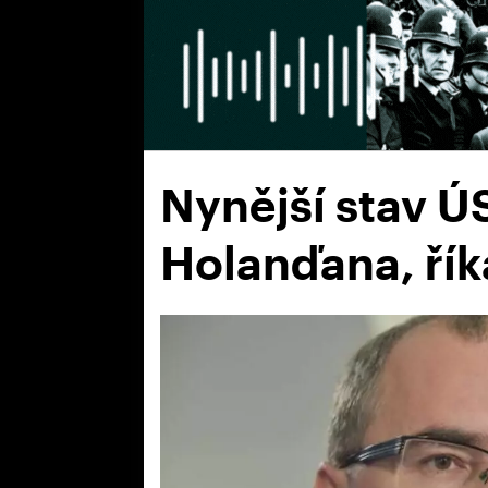
Nynější stav Ú
Holanďana, řík