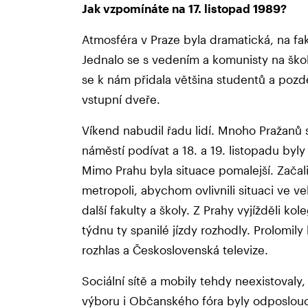
Jak vzpomínáte na 17. listopad 1989?
Atmosféra v Praze byla dramatická, na fak
Jednalo se s vedením a komunisty na školá
se k nám přidala většina studentů a pozděj
vstupní dveře.
Víkend nabudil řadu lidí. Mnoho Pražanů s
náměstí podívat a 18. a 19. listopadu byl
Mimo Prahu byla situace pomalejší. Začal
metropoli, abychom ovlivnili situaci ve ve
další fakulty a školy. Z Prahy vyjížděli k
týdnu ty spanilé jízdy rozhodly. Prolomil
rozhlas a Československá televize.
Sociální sítě a mobily tehdy neexistovaly
výboru i Občanského fóra byly odposlouc