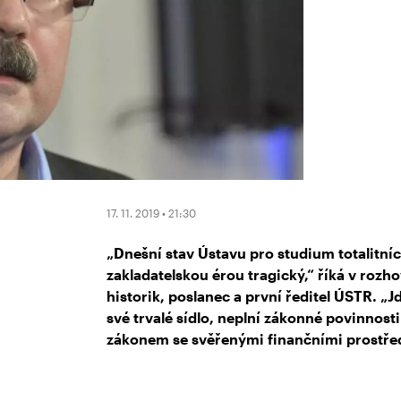
17. 11. 2019 • 21:30
„Dnešní stav Ústavu pro studium totalitníc
zakladatelskou érou tragický,“ říká v rozh
historik, poslanec a první ředitel ÚSTR. 
své trvalé sídlo, neplní zákonné povinnost
zákonem se svěřenými finančními prostře