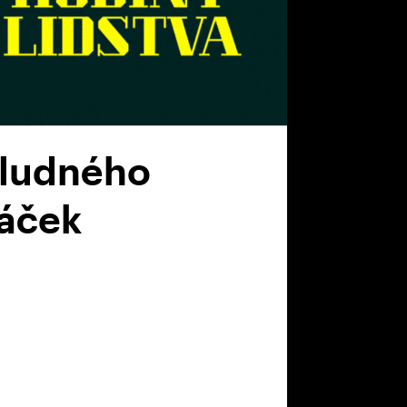
 Bludného
Žáček