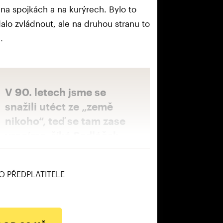
 na spojkách a na kurýrech. Bylo to
dalo zvládnout, ale na druhou stranu to
.
V 90. letech jsme se
snažili utéct ze „země
nikoho“, teď se tam zase
vracíme, říká Sedláček
O PŘEDPLATITELE