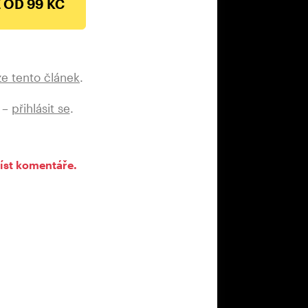
 OD 99 KČ
ze tento článek
.
 –
přihlásit se
.
íst komentáře.