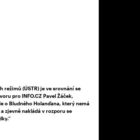
h režimů (ÚSTR) je ve srovnání se
ovoru pro INFO.CZ Pavel Žáček,
„Jde o Bludného Holanďana, který nemá
i a zjevně nakládá v rozporu se
dky.“