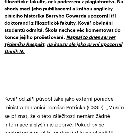
filozofické fakultě, čelí podezření z plagiátorství. Na
shody mezi jeho publikacemi a knihou anglicky
píšícího historika Barryho Cowarda upozornil tři
doktorandi z filozofické fakulty. Kovář obvinění
studentů odmítá. Škola nechce věc komentovat do
konce jejího prošetřování.
Napsal to dnes server
týdeníku Respekt
,
n
a
kauzu ale jako první upozornil
Deník N
.
Kovář od září působí také jako externí poradce
ministra zahraničí Tomáše Petříčka (ČSSD). „Musím
se přiznat, že o této záležitosti nemám žádné
informace a slyším je poprvé. Pokud by se
podezření potvrdila, spolupráci bych ukončil,“