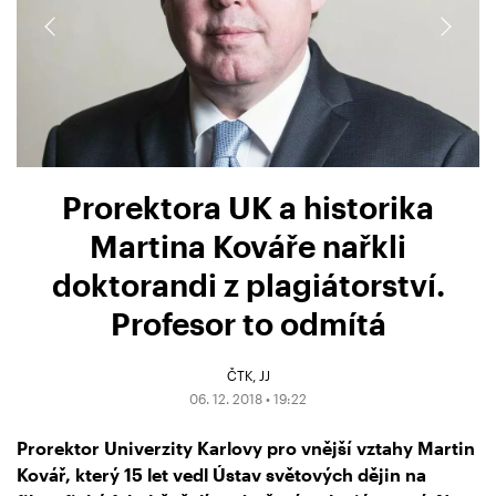
Prorektora UK a historika
Martina Kováře nařkli
doktorandi z plagiátorství.
Profesor to odmítá
ČTK
JJ
06. 12. 2018 • 19:22
Prorektor Univerzity Karlovy pro vnější vztahy Martin
Kovář, který 15 let vedl Ústav světových dějin na