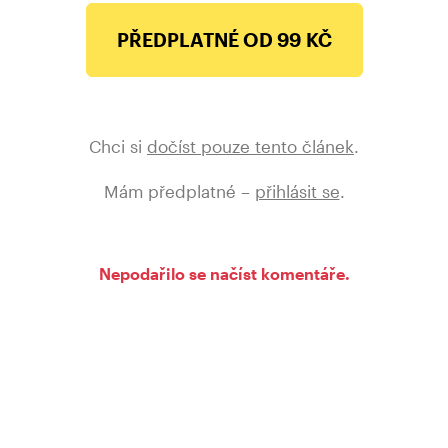
PŘEDPLATNÉ OD 99 KČ
Chci si
dočíst pouze tento článek
.
Mám předplatné –
přihlásit se
.
Nepodařilo se načíst komentáře.