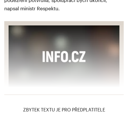
napsal ministr Respektu.
Hybáškovou už ambasáda nebaví, Šedivému
komunisti nadávali, že se obléká jako dandy
ZBYTEK TEXTU JE PRO PŘEDPLATITELE