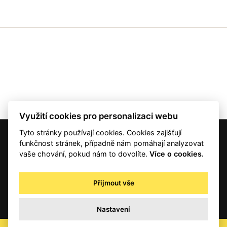
Využití cookies pro personalizaci webu
Tyto stránky používají cookies. Cookies zajišťují
© 2001 — 2026 Copyright CMI News a dodavatelé obsahu. |
Cookies
funkčnost stránek, případně nám pomáhají analyzovat
Kontakt
vaše chování, pokud nám to dovolíte.
Více o cookies.
RSS
Autorská práva
Přijmout vše
Zpracování osobních údajů - registrovaní a předplatitelé
Zpracování osobních údajů pro novinářské a další účely
Nastavení
Obchodní podmínky
office@info.cz